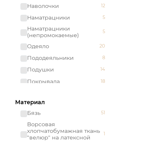
Наволочки
12
Наматрацники
5
Наматрацники
5
(непромокаемые)
Одеяло
20
Пододеяльники
8
Подушки
14
Покрывала
18
Простыни
35
Материал
Бязь
51
Ворсовая
хлопчатобумажная ткань
1
"велюр" на латексной