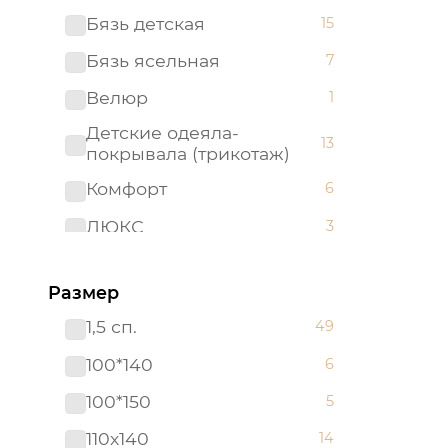
Бязь детская
15
Бязь ясельная
7
Велюр
1
Детские одеяла-
13
покрывала (трикотаж)
Комфорт
6
ЛЮКС
3
Махра
2
Размер
Махровые полотенца "Арт
1
Дизайн" (Турция)
1,5 сп.
49
Набор в кроватку (бязь)
5
100*140
6
Набор в кроватку
2
100*150
5
(поплин)
110х140
14
Одеяла-покрывала