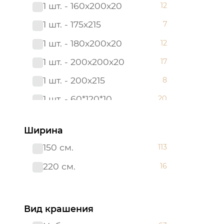
1 шт. - 160х200х20
12
180*200
6
1 шт. - 175х215
7
180х200х20
12
1 шт. - 180х200х20
12
2 сп. с Евро
3
1 шт. - 200х200х20
17
2,0 сп.
8
1 шт. - 200х215
8
200х200х20
17
1 шт. - 60*120*10
20
200х215
28
1 шт. - 90х200х20
12
215*240
6
Ширина
2 шт. - 50х70
12
220*200
3
150 см.
113
2 шт. - 70х70
12
240*215
3
220 см.
16
Борта:6шт
7
38*38
3
Наволочка(клапан):1шт.-40*60
7
38*58
4
Вид крашения
Наволочка: 1 шт. - 40*60
17
48*48
3