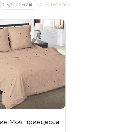
Пудровый
Очистить все
ин Моя принцесса