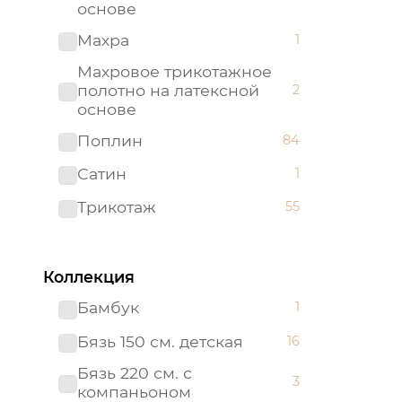
основе
Махра
1
Махровое трикотажное
полотно на латексной
2
основе
Поплин
84
Сатин
1
Трикотаж
55
Трикотажное полотно на
2
латексной основе
Коллекция
Бамбук
1
Бязь 150 см. детская
16
Бязь 220 см. с
3
компаньоном