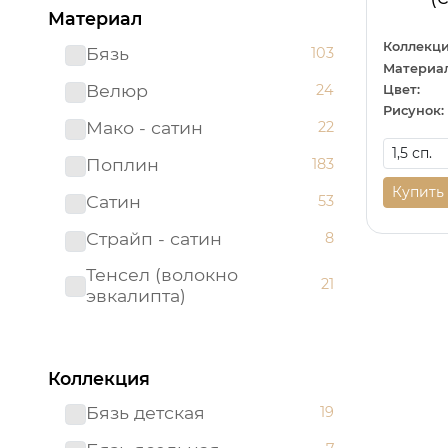
Материал
Коллекци
Бязь
103
Материал
Велюр
24
Цвет:
Рисунок:
Мако - сатин
22
Поплин
183
Купить
Сатин
53
Страйп - сатин
8
Тенсел (волокно
21
эвкалипта)
Коллекция
Бязь детская
19