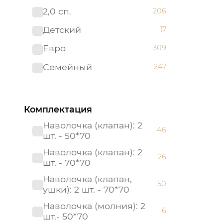
2,0 сп.
206
Премиум
83
Детский
17
Престиж
25
Евро
309
Россия
21
Семейный
247
Россия (Подарочная
1
упаковка)
Страйп - сатин
8
Комплектация
Тенсел
21
Наволочка (клапан): 2
46
шт. - 50*70
Наволочка (клапан): 2
26
шт. - 70*70
Наволочка (клапан,
50
ушки): 2 шт. - 70*70
Наволочка (молния): 2
6
шт.- 50*70