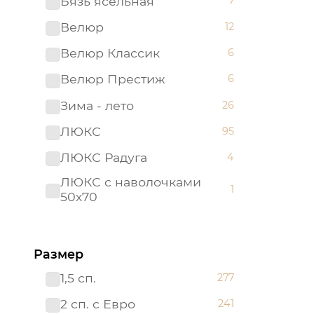
Бязь ясельная
7
Велюр
12
Велюр Классик
6
Велюр Престиж
6
Зима - лето
26
ЛЮКС
95
ЛЮКС Радуга
4
ЛЮКС с наволочками
1
50х70
ЛЮКС с простыней на
21
резинке
Размер
Мако - сатин
22
1,5 сп.
277
Поплин детский
26
2 сп. с Евро
241
Поплин ясельный
10