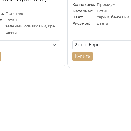
Коллекция:
Премиум
Материал:
Сатин
я:
Престиж
Цвет:
серый, бежевый,
:
Сатин
Рисунок:
цветы
зеленый, оливковый, кремовый
цветы
Купить