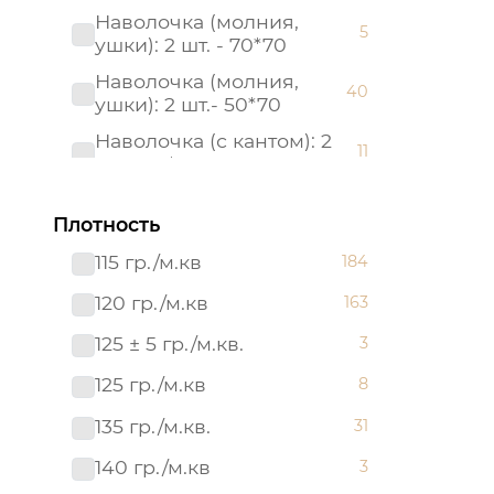
Наволочка (молния,
5
ушки): 2 шт. - 70*70
Наволочка (молния,
40
ушки): 2 шт.- 50*70
Наволочка (с кантом): 2
11
шт. - 50*70
Наволочка (с кантом): 2
11
шт. - 70*70
Плотность
Наволочка: 1 шт. - 40*60
115 гр./м.кв
184
17
Наволочка: 2 шт.- 50*70
120 гр./м.кв
163
6
Наволочка: 2 шт.- 70*70
125 ± 5 гр./м.кв.
6
3
Пододеяльник (молния):
125 гр./м.кв
8
40
1 шт. - 215*145
135 гр./м.кв.
31
Пододеяльник (молния):
50
1 шт. - 215*175
140 гр./м.кв
3