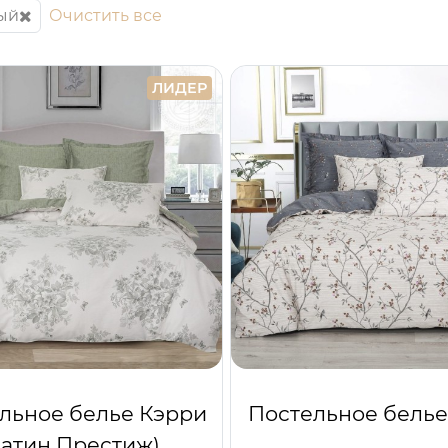
ый
Очистить все
ЛИДЕР
льное белье Кэрри
Постельное белье
сатин Престиж)