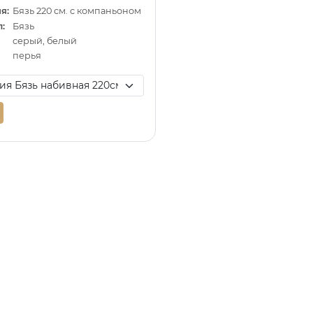
я:
Бязь 220 см. с компаньоном
:
Бязь
серый, белый
перья