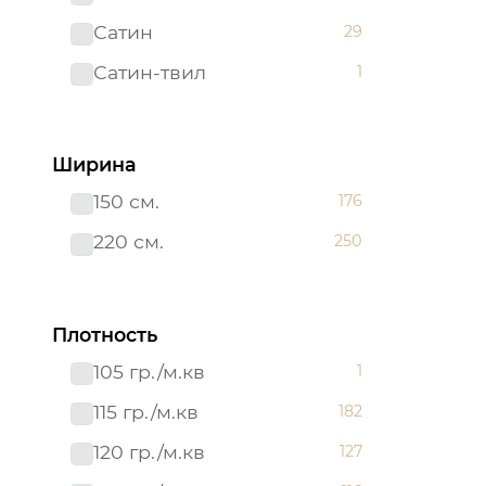
Сатин
29
Сатин-твил 220 см
1
Сатин-твил
1
Ширина
150 см.
176
220 см.
250
Плотность
105 гр./м.кв
1
115 гр./м.кв
182
120 гр./м.кв
127