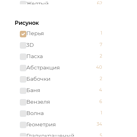
Желтый
62
Зеленый
96
Рисунок
Золотистый
2
Перья
1
Золотой
5
3D
7
Изумрудный
1
Пасха
2
Капучино
1
Абстракция
40
Коричневый
52
Бабочки
2
Красный
51
Баня
4
Ментоловый
5
Вензеля
6
Мятный
2
Волна
1
Оливковый
4
Геометрия
34
Оранжевый
24
Гладкокрашеный
5