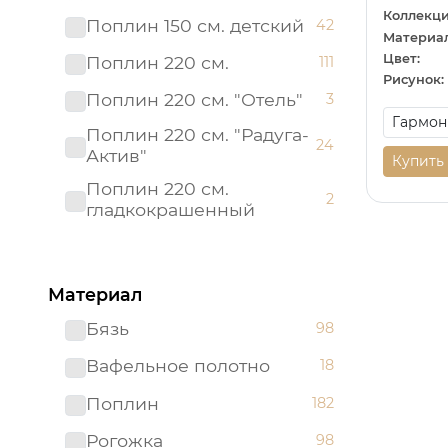
Коллекци
Поплин 150 см. детский
42
Материал
Цвет:
Поплин 220 см.
111
Рисунок:
Поплин 220 см. "Отель"
3
Поплин 220 см. "Радуга-
24
Актив"
Купить
Поплин 220 см.
2
гладкокрашенный
Рогожка "имитация льна"
3
150 см.
Материал
Рогожка 150 см.
95
Бязь
98
Сатин 220 см
19
Вафельное полотно
18
Сатин 220 см.
1
Подростковый
Поплин
182
Сатин 220 см.
9
Рогожка
98
гладкокрашенный