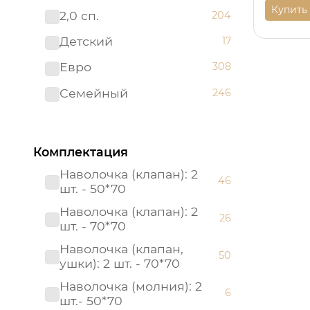
Купить
2,0 сп.
204
Премиум
82
Детский
17
Престиж
25
Евро
308
Россия
21
Семейный
246
Россия (Подарочная
1
упаковка)
Страйп - сатин
8
Комплектация
Тенсел
21
Наволочка (клапан): 2
46
шт. - 50*70
Наволочка (клапан): 2
26
шт. - 70*70
Наволочка (клапан,
50
ушки): 2 шт. - 70*70
Наволочка (молния): 2
6
шт.- 50*70