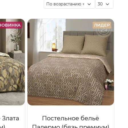
НОВИНКА
ЛИДЕР
 Злата
Постельное бельё
м)
Палермо (бязь премиум)