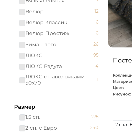
Бязь ясельная
7
Велюр
12
Велюр Классик
6
Велюр Престиж
6
Зима - лето
26
ЛЮКС
95
Посте
ЛЮКС Радуга
4
Коллекци
ЛЮКС с наволочками
1
Материал
50х70
Цвет:
ЛЮКС с простыней на
Рисунок:
21
резинке
Размер
Мако - сатин
22
1,5 сп.
275
Поплин детский
26
2 сп. с Евро
240
Поплин ясельный
10