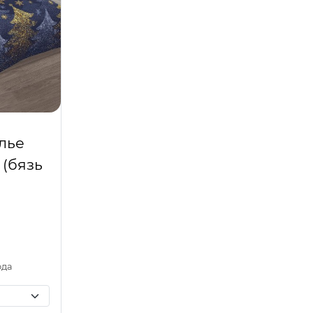
лье
 (бязь
ода