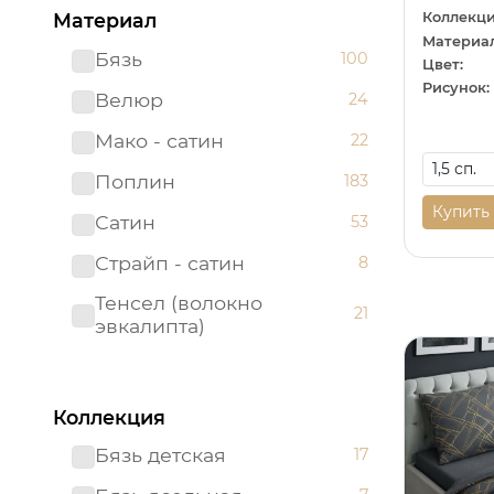
Коллекци
Материал
Материал
Бязь
100
Цвет:
Рисунок:
Велюр
24
Мако - сатин
22
Поплин
183
Купить
Сатин
53
Страйп - сатин
8
Тенсел (волокно
21
эвкалипта)
Коллекция
Бязь детская
17