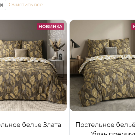
Очистить все
НОВИНКА
льное белье Злата
Постельное бельё
(бязь премиу