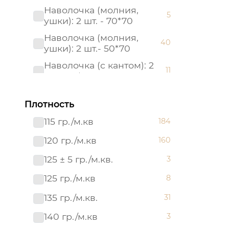
Наволочка (молния,
5
ушки): 2 шт. - 70*70
Наволочка (молния,
40
ушки): 2 шт.- 50*70
Наволочка (с кантом): 2
11
шт. - 50*70
Наволочка (с кантом): 2
11
шт. - 70*70
Плотность
Наволочка: 1 шт. - 40*60
115 гр./м.кв
184
17
Наволочка: 2 шт.- 50*70
120 гр./м.кв
160
6
Наволочка: 2 шт.- 70*70
125 ± 5 гр./м.кв.
6
3
Пододеяльник (молния):
125 гр./м.кв
8
40
1 шт. - 215*145
135 гр./м.кв.
31
Пододеяльник (молния):
50
1 шт. - 215*175
140 гр./м.кв
3