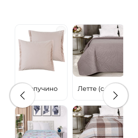
Капучино
Летте (с кантом)
Предыдущий
Следую