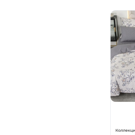
Разноцветный
0
Техника
1
Светло-коричневый
0
Узор
1
Светло-серый
0
Цветы
35
Серо-коричневый
0
Пасха
0
Серо-лиловый
0
Баня
0
Темно-серый
0
Гладкокрашеный
0
Фисташковый
0
Город
0
Хаки
0
Деревня
0
Шоколадный
0
Дракон
0
Еда
0
Зима
0
Коллекци
Космос
0