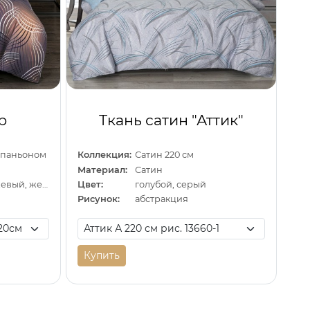
р
Ткань сатин "Аттик"
омпаньоном
Коллекция:
Сатин 220 см
Материал:
Сатин
коричневый, бежевый, желтый
Цвет:
голубой, серый
Рисунок:
абстракция
Купить