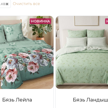
.кв
Очистить все
НОВИНКА
Бязь Лейла
Бязь Ланды