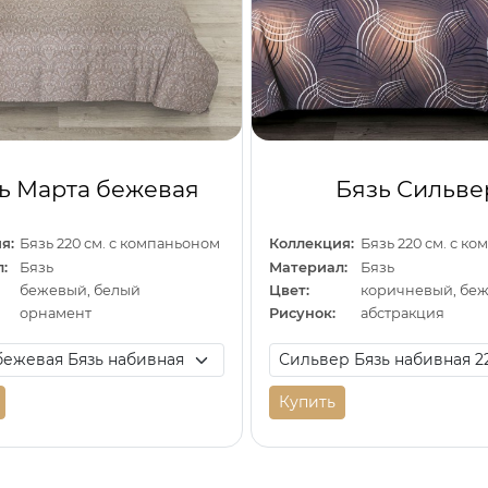
ь Марта бежевая
Бязь Сильве
я:
Бязь 220 см. с компаньоном
Коллекция:
Бязь 220 см. с к
:
Бязь
Материал:
Бязь
бежевый, белый
Цвет:
орнамент
Рисунок:
абстракция
Купить