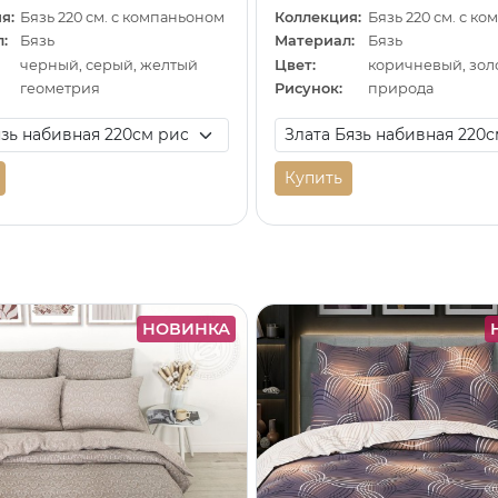
я:
Бязь 220 см. с компаньоном
Коллекция:
Бязь 220 см. с к
:
Бязь
Материал:
Бязь
черный, серый, желтый
Цвет:
коричневый, зол
геометрия
Рисунок:
природа
Купить
НОВИНКА