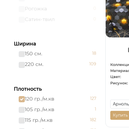
Рогожка
0
Сатин-твил 220 см
0
Сатин-твил
0
Ширина
150 см.
18
220 см.
109
Коллекци
Материал
Цвет:
Рисунок:
Плотность
120 гр./м.кв
127
105 гр./м.кв
1
Купить
115 гр./м.кв
182