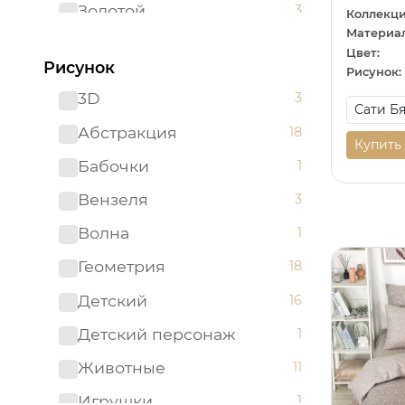
Золотой
3
Коллекци
Материал
Коричневый
20
Цвет:
Рисунок
Рисунок:
Красный
4
3D
3
Ментоловый
2
Абстракция
18
Мятный
1
Купить
Бабочки
1
Оливковый
3
Вензеля
3
Оранжевый
7
Волна
1
Розовый
22
Геометрия
18
Светло-бирюзовый
1
Детский
16
Серый
52
Детский персонаж
1
Синий
21
Животные
11
Сиреневый
4
Игрушки
1