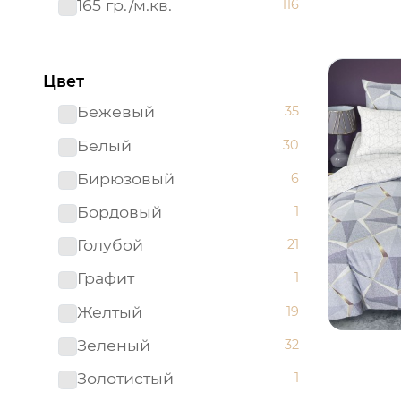
165 гр./м.кв.
116
Цвет
Бежевый
35
Белый
30
Бирюзовый
6
Бордовый
1
Голубой
21
Графит
1
Желтый
19
Зеленый
32
Золотистый
1