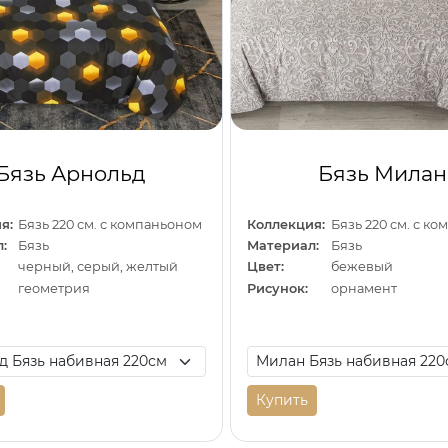
Бязь Арнольд
Бязь Милан
я:
Бязь 220 см. с компаньоном
Коллекция:
Бязь 220 см. с к
:
Бязь
Материал:
Бязь
черный, серый, желтый
Цвет:
бежевый
геометрия
Рисунок:
орнамент
Купить