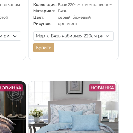
омпаньоном
Коллекция:
Бязь 220 см. с компаньоном
Материал:
Бязь
отой
Цвет:
серый, бежевый
Рисунок:
орнамент
Купить
НОВИНКА
НОВИНКА