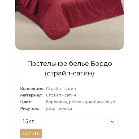
Постельное белье Бордо
(страйп-сатин)
Коллекция:
Страйп - сатин
Материал:
Страйп - сатин
Цвет:
бордовый, розовый, коричневый
Рисунок:
узор, полоса
Купить