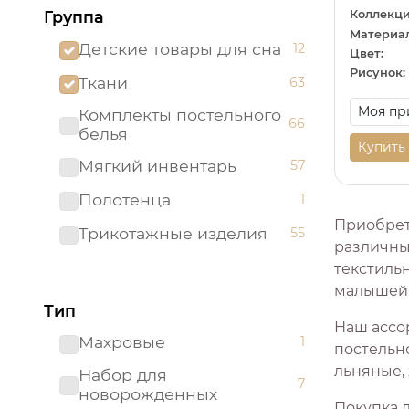
Коллекци
Группа
Материал
Детские товары для сна
12
Цвет:
Рисунок:
Ткани
63
Комплекты постельного
66
белья
Купить
Мягкий инвентарь
57
Полотенца
1
Приобрет
Трикотажные изделия
55
различны
текстиль
малышей
Тип
Наш ассо
Махровые
1
постельно
льняные,
Набор для
7
новорожденных
Покупка 