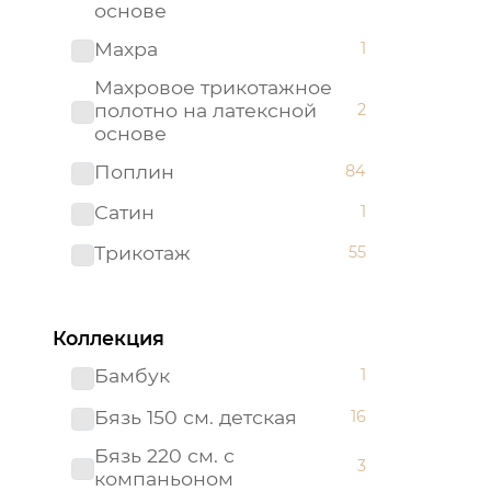
основе
Махра
1
Махровое трикотажное
полотно на латексной
2
основе
Поплин
84
Сатин
1
Трикотаж
55
Трикотажное полотно на
2
латексной основе
Коллекция
Бамбук
1
Бязь 150 см. детская
16
Бязь 220 см. с
3
компаньоном