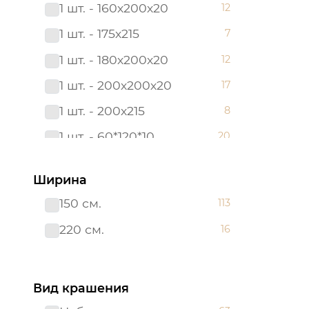
1 шт. - 160х200х20
12
180*200
6
1 шт. - 175х215
7
180х200х20
12
1 шт. - 180х200х20
12
2 сп. с Евро
3
1 шт. - 200х200х20
17
2,0 сп.
8
1 шт. - 200х215
8
200х200х20
17
1 шт. - 60*120*10
20
200х215
28
1 шт. - 90х200х20
12
215*240
6
Ширина
2 шт. - 50х70
12
220*200
3
150 см.
113
2 шт. - 70х70
12
240*215
3
220 см.
16
Борта:6шт
7
38*38
3
Наволочка(клапан):1шт.-40*60
7
38*58
4
Вид крашения
Наволочка: 1 шт. - 40*60
17
48*48
3