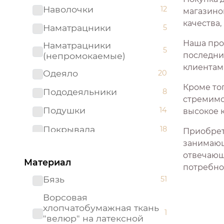
Наволочки
12
магазино
качества
Наматрацники
5
Наша про
Наматрацники
5
(непромокаемые)
последни
клиентам
Одеяло
20
Кроме то
Пододеяльники
8
стремимс
Подушки
14
высокое 
Покрывала
18
Приобрет
занимающ
Простыни
35
отвечающ
Материал
потребно
Бязь
51
Ворсовая
хлопчатобумажная ткань
1
"велюр" на латексной