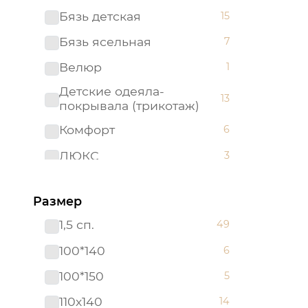
Бязь детская
15
Бязь ясельная
7
Велюр
1
Детские одеяла-
13
покрывала (трикотаж)
Комфорт
6
ЛЮКС
3
Махра
2
Размер
Махровые полотенца "Арт
1
Дизайн" (Турция)
1,5 сп.
49
Набор в кроватку (бязь)
5
100*140
6
Набор в кроватку
2
100*150
5
(поплин)
110х140
14
Одеяла-покрывала