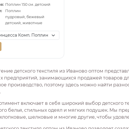
я:
Поплин 150 см. детский
:
Поплин
пудровый, бежевый
детский, животные
ение детского текстиля из Иваново оптом представ
х предприятий, занимающихся продажей товаров для
ное производство, поэтому здесь можно найти разно
.
ртимент включает в себя широкий выбор детского те
го белья, стильных одеял и мягких подушек. Мы пре
 хлопковые, шелковые и многие другие, чтобы удовл
детского текстиля оптом из Иваново позволяет созд