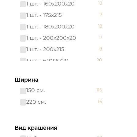
1 шт. - 160х200х20
12
180*200
6
1 шт. - 175х215
7
180х200х20
12
1 шт. - 180х200х20
12
2 сп. с Евро
3
1 шт. - 200х200х20
17
2,0 сп.
8
1 шт. - 200х215
8
200х200х20
17
1 шт. - 60*120*10
20
200х215
28
1 шт. - 90х200х20
12
215*240
6
Ширина
2 шт. - 50х70
12
220*200
3
150 см.
116
2 шт. - 70х70
12
240*215
3
220 см.
16
Борта:6шт
7
38*38
3
Наволочка(клапан):1шт.-40*60
7
38*58
4
Вид крашения
Наволочка: 1 шт. - 40*60
17
48*48
3