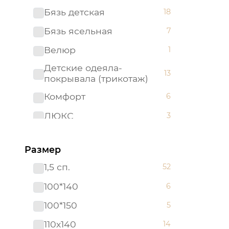
Бязь детская
18
Бязь ясельная
7
Велюр
1
Детские одеяла-
13
покрывала (трикотаж)
Комфорт
6
ЛЮКС
3
Махра
2
Размер
Махровые полотенца "Арт
1
Дизайн" (Турция)
1,5 сп.
52
Набор в кроватку (бязь)
5
100*140
6
Набор в кроватку
2
100*150
5
(поплин)
110х140
14
Одеяла-покрывала