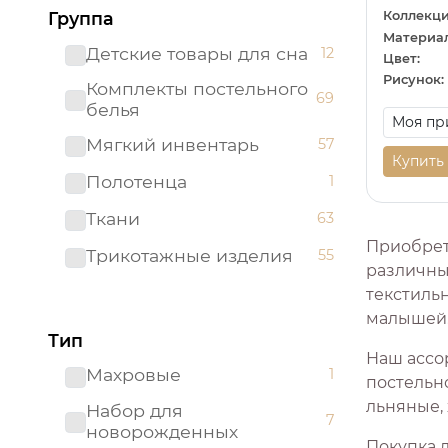
Коллекци
Группа
Материал
Детские товары для сна
12
Цвет:
Рисунок:
Комплекты постельного
69
белья
Мягкий инвентарь
57
Купить
Полотенца
1
Ткани
63
Приобрет
Трикотажные изделия
55
различны
текстиль
малышей
Тип
Наш ассо
Махровые
1
постельно
льняные,
Набор для
7
новорожденных
Покупка 