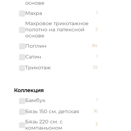
основе
Махра
1
Махровое трикотажное
полотно на латексной
2
основе
Поплин
84
Сатин
1
Трикотаж
55
Трикотажное полотно на
2
латексной основе
Коллекция
Бамбук
1
Бязь 150 см. детская
16
Бязь 220 см. с
3
компаньоном