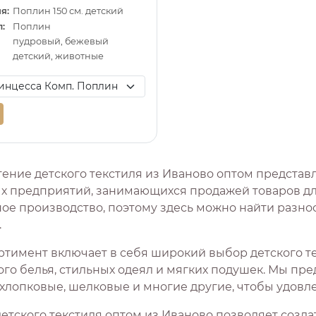
я:
Поплин 150 см. детский
:
Поплин
пудровый, бежевый
детский, животные
ение детского текстиля из Иваново оптом представ
х предприятий, занимающихся продажей товаров для
ное производство, поэтому здесь можно найти разно
.
ртимент включает в себя широкий выбор детского те
го белья, стильных одеял и мягких подушек. Мы пре
 хлопковые, шелковые и многие другие, чтобы удовл
детского текстиля оптом из Иваново позволяет созд