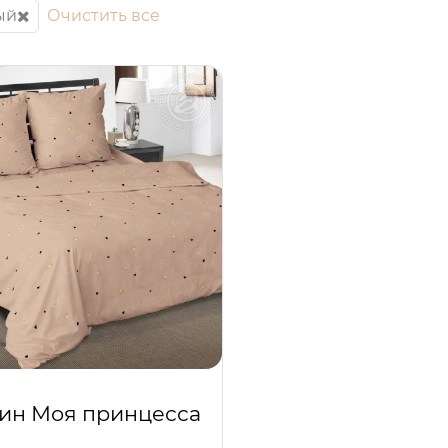
ый
Очистить все
ин Моя принцесса