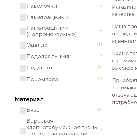
Наволочки
12
магазино
качества
Наматрацники
5
Наша про
Наматрацники
5
(непромокаемые)
последни
клиентам
Одеяло
20
Кроме то
Пододеяльники
8
стремимс
Подушки
14
высокое 
Покрывала
18
Приобрет
занимающ
Простыни
35
отвечающ
Материал
потребно
Бязь
54
Ворсовая
хлопчатобумажная ткань
1
"велюр" на латексной