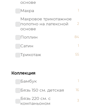
основе
Махра
1
Махровое трикотажное
полотно на латексной
2
основе
Поплин
84
Сатин
1
Трикотаж
55
Трикотажное полотно на
2
латексной основе
Коллекция
Бамбук
1
Бязь 150 см. детская
16
Бязь 220 см. с
3
компаньоном