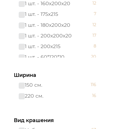
1 шт. - 160х200х20
12
180*200
6
1 шт. - 175х215
7
180х200х20
12
1 шт. - 180х200х20
12
2 сп. с Евро
3
1 шт. - 200х200х20
17
2,0 сп.
8
1 шт. - 200х215
8
200х200х20
17
1 шт. - 60*120*10
20
200х215
28
1 шт. - 90х200х20
12
215*240
6
Ширина
2 шт. - 50х70
12
220*200
3
150 см.
116
2 шт. - 70х70
12
240*215
3
220 см.
16
Борта:6шт
7
38*38
3
Наволочка(клапан):1шт.-40*60
7
38*58
4
Вид крашения
Наволочка: 1 шт. - 40*60
17
48*48
3