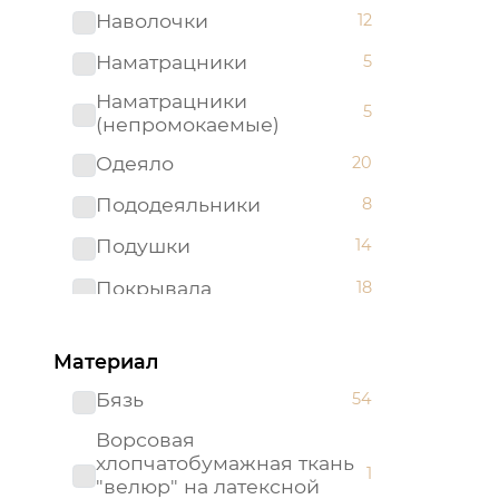
Наволочки
12
Наматрацники
5
Наматрацники
5
(непромокаемые)
Одеяло
20
Пододеяльники
8
Подушки
14
Покрывала
18
Простыни
35
Материал
Бязь
54
Ворсовая
хлопчатобумажная ткань
1
"велюр" на латексной