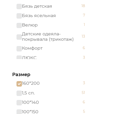
Бязь детская
18
Бязь ясельная
7
Велюр
1
Детские одеяла-
13
покрывала (трикотаж)
Комфорт
6
ЛЮКС
3
Махра
2
Размер
Махровые полотенца "Арт
1
Дизайн" (Турция)
160*200
3
Набор в кроватку (бязь)
5
1,5 сп.
51
Набор в кроватку
2
100*140
6
(поплин)
100*150
5
Одеяла-покрывала