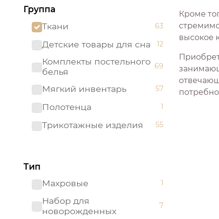
Группа
Кроме то
Ткани
стремимс
63
высокое 
Детские товары для сна
12
Приобрет
Комплекты постельного
69
занимающ
белья
отвечающ
Мягкий инвентарь
57
потребно
Полотенца
1
Трикотажные изделия
55
Тип
Махровые
1
Набор для
7
новорожденных