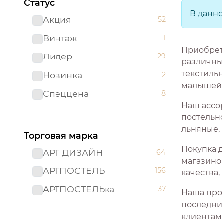
Статус
В данн
Акция
52
Винтаж
1
Приобрет
Лидер
29
различны
текстиль
Новинка
2
малышей
Спеццена
8
Наш ассо
постельно
льняные,
Торговая марка
Покупка 
АРТ ДИЗАЙН
64
магазино
АРТПОСТЕЛЬ
156
качества
АРТПОСТЕЛЬка
37
Наша про
последни
клиентам