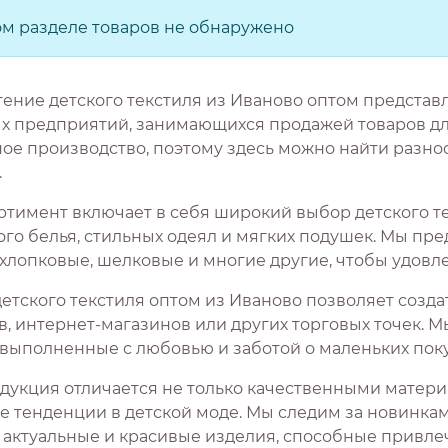
ом разделе товаров не обнаружено
ение детского текстиля из Иваново оптом представ
х предприятий, занимающихся продажей товаров для
ное производство, поэтому здесь можно найти разно
.
ртимент включает в себя широкий выбор детского те
го белья, стильных одеял и мягких подушек. Мы пре
 хлопковые, шелковые и многие другие, чтобы удовл
детского текстиля оптом из Иваново позволяет созд
в, интернет-магазинов или других торговых точек. 
, выполненные с любовью и заботой о маленьких поку
дукция отличается не только качественными матер
е тенденции в детской моде. Мы следим за новинк
 актуальные и красивые изделия, способные привлеч