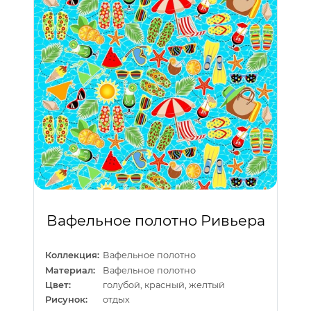
Вафельное полотно Ривьера
Коллекция:
Вафельное полотно
Материал:
Вафельное полотно
Цвет:
голубой, красный, желтый
Рисунок:
отдых