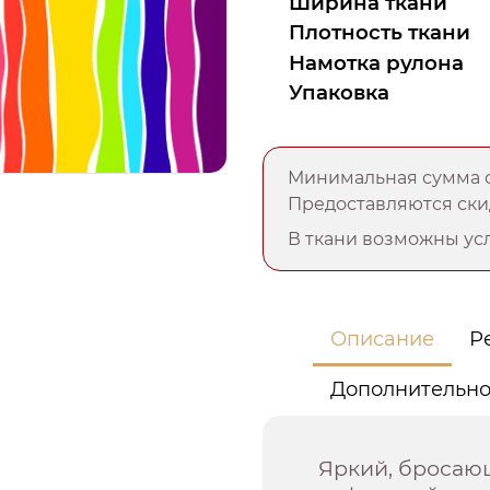
Ширина ткани
Плотность ткани
Намотка рулона
Упаковка
Минимальная сумма о
Предоставляются скид
В ткани возможны усл
Описание
Р
Дополнительн
Яркий, бросающ