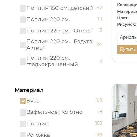
Коллекци
Поплин 150 см. детский
42
Материал
Цвет:
Поплин 220 см.
111
Рисунок:
Поплин 220 см. "Отель"
3
Поплин 220 см. "Радуга-
24
Актив"
Купить
Поплин 220 см.
2
гладкокрашенный
Рогожка "имитация льна"
3
150 см.
Материал
Рогожка 150 см.
95
Бязь
98
Сатин 220 см
19
Вафельное полотно
18
Сатин 220 см.
1
Подростковый
Поплин
182
Сатин 220 см.
9
Рогожка
98
гладкокрашенный