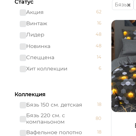
Статус
Бязь
Акция
62
Винтаж
16
Лидер
48
Новинка
48
Спеццена
14
Хит коллекции
6
Коллекция
Бязь 150 см. детская
18
Бязь 220 см. с
80
компаньоном
Вафельное полотно
18