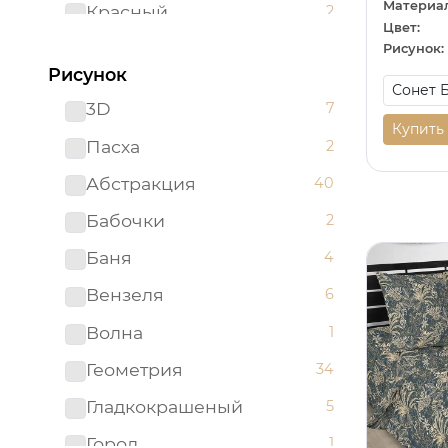
Материал
Красный
2
Цвет:
Ментоловый
2
Рисунок:
Рисунок
Мятный
1
3D
7
Оранжевый
2
Купить
Пасха
2
Розовый
15
Абстракция
40
Светло-бирюзовый
1
Бабочки
2
Серый
38
Баня
4
Синий
15
Вензеля
6
Сиреневый
2
Волна
1
Темно-синий
1
Геометрия
34
Фиолетовый
7
Гладкокрашеный
5
Черный
9
Город
1