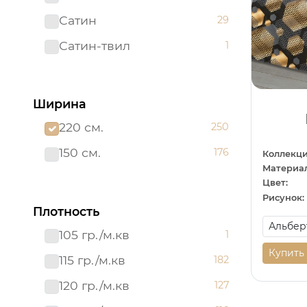
Сатин
29
Сатин-твил 220 см
1
Сатин-твил
1
Ширина
220 см.
250
150 см.
176
Коллекци
Материал
Цвет:
Рисунок:
Плотность
105 гр./м.кв
1
Купить
115 гр./м.кв
182
120 гр./м.кв
127