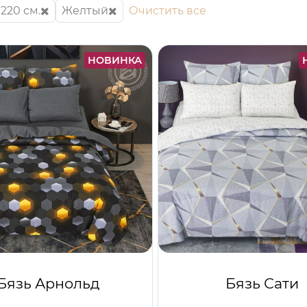
220 см.
Желтый
Очистить все
НОВИНКА
Бязь Арнольд
Бязь Сати