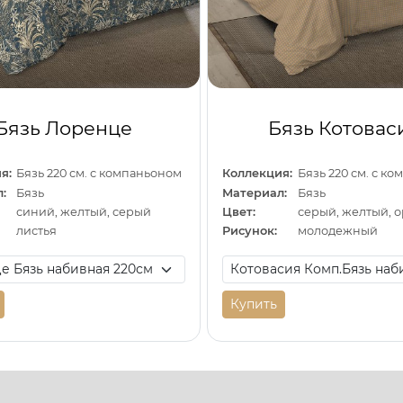
Бязь Лоренце
Бязь Котовас
я:
Бязь 220 см. с компаньоном
Коллекция:
Бязь 220 см. с к
:
Бязь
Материал:
Бязь
синий, желтый, серый
Цвет:
серый, желтый, 
листья
Рисунок:
молодежный
Купить