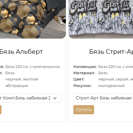
Бязь Альберт
Бязь Стрит-А
я:
Бязь 220 см. с компаньоном
Коллекция:
Бязь 220 см. с к
:
Бязь
Материал:
Бязь
черный, желтый
Цвет:
черный, серый, 
абстракция
Рисунок:
молодежный
Купить