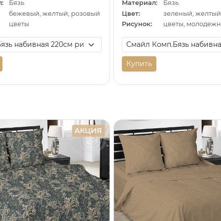
:
Бязь
Материал:
Бязь
бежевый, желтый, розовый
Цвет:
зеленый, желтый
цветы
Рисунок:
цветы, молодеж
Купить
АКЦИЯ