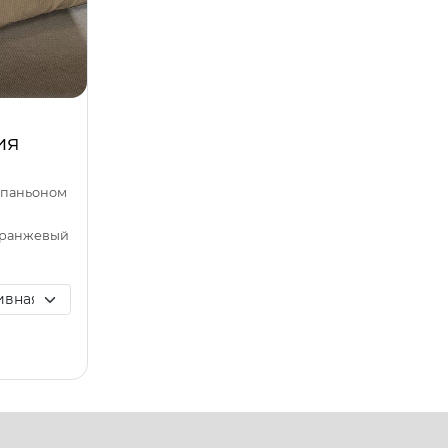
ия
омпаньоном
оранжевый