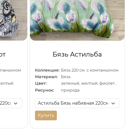
рт
Бязь Астильба
омпаньоном
Коллекция:
Бязь 220 см. с компаньоном
Материал:
Бязь
желтый
Цвет:
зеленый, желтый, фиолетовый
Рисунок:
природа
Купить