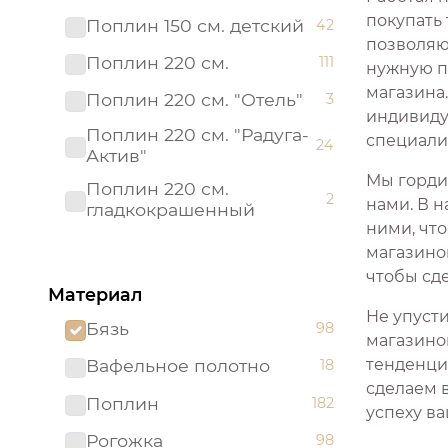
покупать
Поплин 150 см. детский
42
позволяющ
Поплин 220 см.
111
нужную п
магазина
Поплин 220 см. "Отель"
3
индивиду
Поплин 220 см. "Радуга-
специали
24
Актив"
Мы горди
Поплин 220 см.
2
нами. В н
гладкокрашенный
ними, что
Рогожка "имитация льна"
магазино
3
150 см.
чтобы сд
Материал
Рогожка 150 см.
95
Не упуст
Бязь
98
Сатин 220 см
19
магазино
тенденци
Вафельное полотно
18
Сатин 220 см.
1
сделаем 
Подростковый
Поплин
182
успеху ва
Сатин 220 см.
9
Рогожка
98
гладкокрашенный