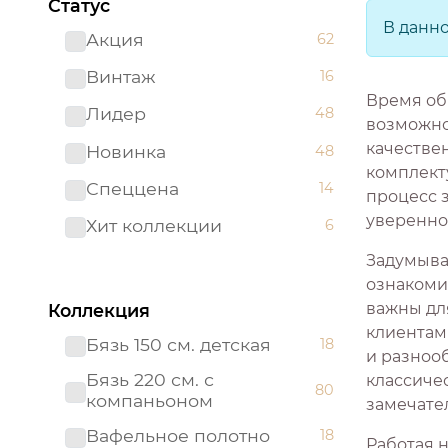
Статус
В данн
Акция
62
Винтаж
16
Время об
Лидер
48
возможно
качестве
Новинка
48
комплекту
Спеццена
14
процесс 
увереннос
Хит коллекции
6
Задумывал
ознакоми
важны дл
Коллекция
клиентам
Бязь 150 см. детская
18
и разнооб
Бязь 220 см. с
классиче
80
компаньоном
замечате
Вафельное полотно
18
Работая 