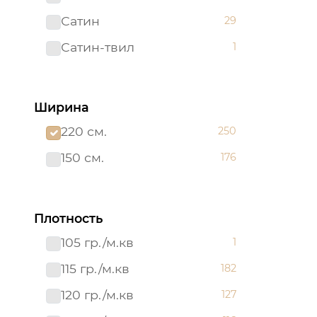
Сатин
29
Сатин-твил 220 см
1
Сатин-твил
1
Ширина
220 см.
250
150 см.
176
Плотность
105 гр./м.кв
1
115 гр./м.кв
182
120 гр./м.кв
127