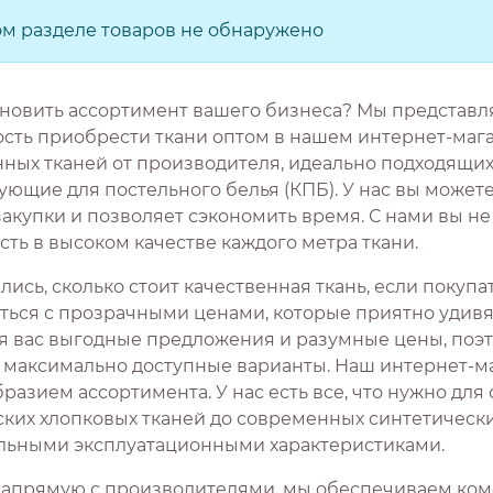
ом разделе товаров не обнаружено
новить ассортимент вашего бизнеса? Мы представ
сть приобрести ткани оптом в нашем интернет-мага
нных тканей от производителя, идеально подходящих
ющие для постельного белья (КПБ). У нас вы можете
закупки и позволяет сэкономить время. С нами вы н
ть в высоком качестве каждого метра ткани.
ись, сколько стоит качественная ткань, если покуп
ться с прозрачными ценами, которые приятно удивят
я вас выгодные предложения и разумные цены, поэ
 максимально доступные варианты. Наш интернет-ма
разием ассортимента. У нас есть все, что нужно для
ских хлопковых тканей до современных синтетическ
льными эксплуатационными характеристиками.
напрямую с производителями, мы обеспечиваем ком