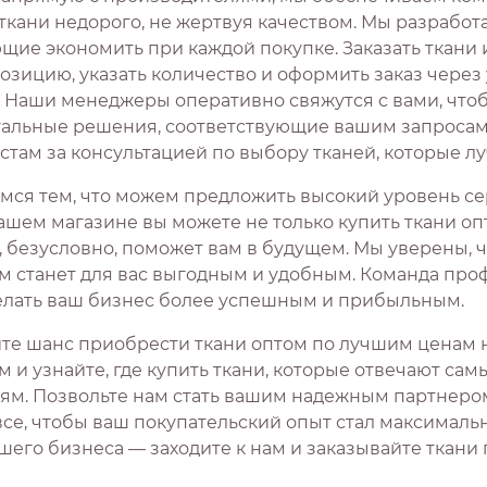
 ткани недорого, не жертвуя качеством. Мы разработ
ие экономить при каждой покупке. Заказать ткани и
озицию, указать количество и оформить заказ чере
. Наши менеджеры оперативно свяжутся с вами, что
альные решения, соответствующие вашим запросам. 
стам за консультацией по выбору тканей, которые лу
мся тем, что можем предложить высокий уровень сер
ашем магазине вы можете не только купить ткани оп
, безусловно, поможет вам в будущем. Мы уверены, 
м станет для вас выгодным и удобным. Команда проф
елать ваш бизнес более успешным и прибыльным.
ите шанс приобрести ткани оптом по лучшим ценам 
м и узнайте, где купить ткани, которые отвечают са
ям. Позвольте нам стать вашим надежным партнером в
все, чтобы ваш покупательский опыт стал максималь
шего бизнеса — заходите к нам и заказывайте ткани