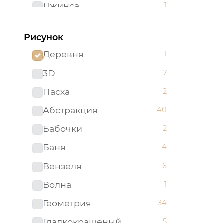
Джинса
1
Зеленый
96
Рисунок
Золотистый
2
Деревня
1
Золотой
5
3D
7
Изумрудный
1
Пасха
2
Капучино
1
Абстракция
40
Коричневый
52
Бабочки
2
Красный
51
Баня
4
Ментоловый
5
Вензеля
6
Мятный
2
Волна
1
Оливковый
4
Геометрия
34
Оранжевый
24
Гладкокрашеный
5