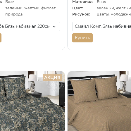
:
Бязь
Материал:
Бязь
зеленый, желтый, фиолетовый
Цвет:
зеленый, желтый
природа
Рисунок:
цветы, молодеж
Купить
АКЦИЯ