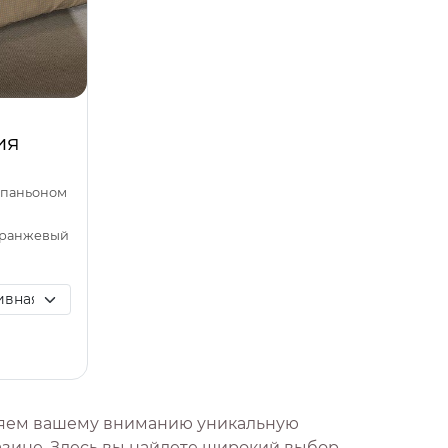
ия
омпаньоном
оранжевый
ляем вашему вниманию уникальную
зине. Здесь вы найдете широкий выбор