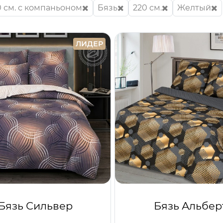
0 см. с компаньоном
Бязь
220 см.
Желтый
ЛИДЕР
Бязь Сильвер
Бязь Альбер