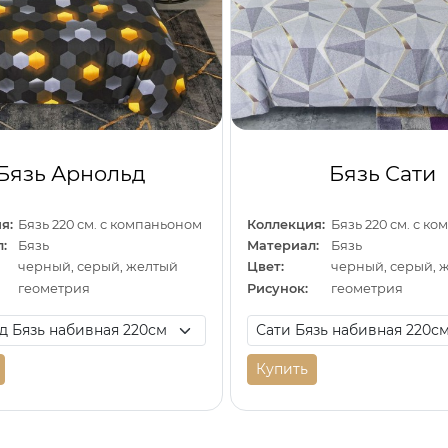
Бязь Арнольд
Бязь Сати
я:
Бязь 220 см. с компаньоном
Коллекция:
Бязь 220 см. с к
:
Бязь
Материал:
Бязь
черный, серый, желтый
Цвет:
черный, серый, 
геометрия
Рисунок:
геометрия
Купить