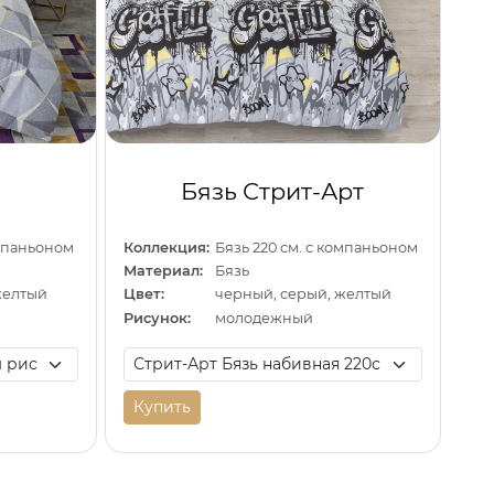
Бязь Стрит-Арт
омпаньоном
Коллекция:
Бязь 220 см. с компаньоном
Материал:
Бязь
желтый
Цвет:
черный, серый, желтый
Рисунок:
молодежный
Купить