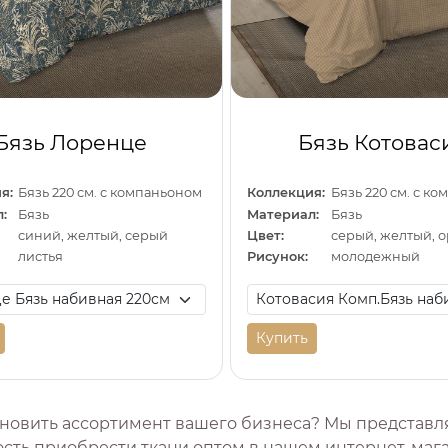
Бязь Лоренце
Бязь Котовас
я:
Бязь 220 см. с компаньоном
Коллекция:
Бязь 220 см. с к
:
Бязь
Материал:
Бязь
синий, желтый, серый
Цвет:
серый, желтый, 
листья
Рисунок:
молодежный
Купить
новить ассортимент вашего бизнеса? Мы представ
сть приобрести ткани оптом в нашем интернет-мага