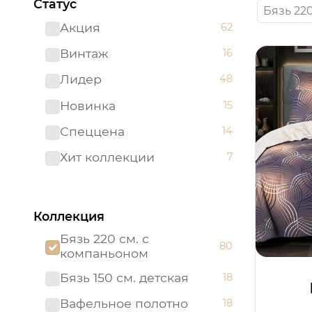
Статус
Бязь 22
Акция
62
Винтаж
16
Лидер
48
Новинка
15
Спеццена
14
Хит коллекции
7
Коллекция
Бязь 220 см. с
80
компаньоном
Бязь 150 см. детская
18
Вафельное полотно
18