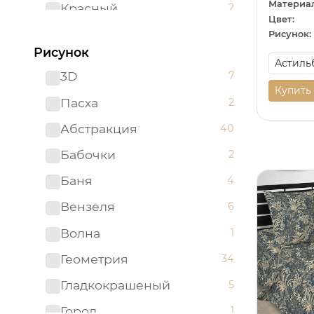
Материал
Красный
2
Цвет:
Ментоловый
2
Рисунок:
Рисунок
Мятный
1
3D
7
Оранжевый
2
Купить
Пасха
2
Розовый
15
Абстракция
40
Светло-бирюзовый
1
Бабочки
2
Серый
38
Баня
4
Синий
15
Вензеля
6
Сиреневый
2
Волна
1
Темно-синий
1
Геометрия
34
Фиолетовый
7
Гладкокрашеный
5
Черный
9
Город
1