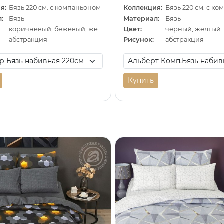
я:
Бязь 220 см. с компаньоном
Коллекция:
Бязь 220 см. с к
:
Бязь
Материал:
Бязь
коричневый, бежевый, желтый
Цвет:
черный, желтый
абстракция
Рисунок:
абстракция
Купить