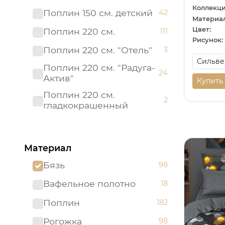
Коллекци
Поплин 150 см. детский
42
Материал
Цвет:
Поплин 220 см.
111
Рисунок:
Поплин 220 см. "Отель"
3
Поплин 220 см. "Радуга-
24
Актив"
Купить
Поплин 220 см.
2
гладкокрашенный
Рогожка "имитация льна"
3
150 см.
Материал
Рогожка 150 см.
95
Бязь
98
Сатин 220 см
19
Вафельное полотно
18
Сатин 220 см.
1
Подростковый
Поплин
182
Сатин 220 см.
9
Рогожка
98
гладкокрашенный