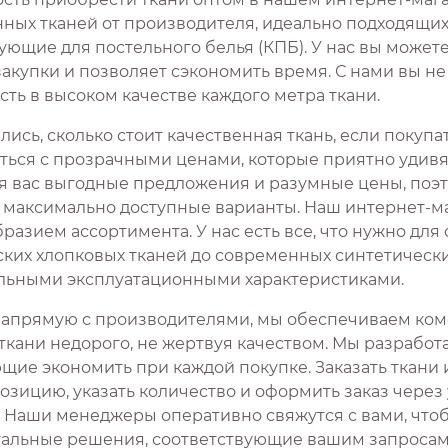
нных тканей от производителя, идеально подходящих
ющие для постельного белья (КПБ). У нас вы можете
закупки и позволяет сэкономить время. С нами вы н
ть в высоком качестве каждого метра ткани.
ись, сколько стоит качественная ткань, если покуп
ться с прозрачными ценами, которые приятно удивят
я вас выгодные предложения и разумные цены, поэ
 максимально доступные варианты. Наш интернет-ма
разием ассортимента. У нас есть все, что нужно для
ских хлопковых тканей до современных синтетическ
льными эксплуатационными характеристиками.
напрямую с производителями, мы обеспечиваем ком
 ткани недорого, не жертвуя качеством. Мы разработ
ие экономить при каждой покупке. Заказать ткани и
озицию, указать количество и оформить заказ чере
. Наши менеджеры оперативно свяжутся с вами, что
альные решения, соответствующие вашим запросам. 