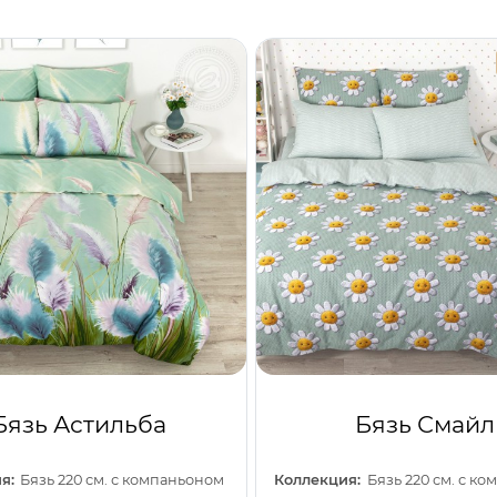
Бязь Астильба
Бязь Смайл
я:
Бязь 220 см. с компаньоном
Коллекция:
Бязь 220 см. с к