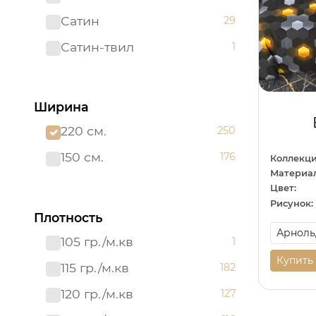
Сатин
29
Сатин-твил 220 см
1
Сатин-твил
1
Ширина
220 см.
250
150 см.
176
Коллекци
Материал
Цвет:
Рисунок:
Плотность
105 гр./м.кв
1
Купить
115 гр./м.кв
182
120 гр./м.кв
127