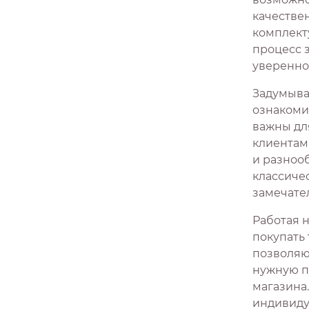
Светло-коричневый
0
качестве
Любовь
1
Светло-серый
0
комплекту
Машины
11
процесс 
Серо-коричневый
0
увереннос
Молодежный
43
Серо-лиловый
0
Задумывал
Море
4
Темно-серый
0
ознакоми
Напитки
1
важны дл
Фисташковый
0
клиентам
Новый год
31
Хаки
0
и разнооб
Однотонный
24
классиче
Шампань
0
замечате
Орнамент
36
Шоколадный
0
Работая 
Отдых
3
покупать
Перья
1
позволяющ
нужную п
Полоса
1
магазина
Праздники
индивиду
11