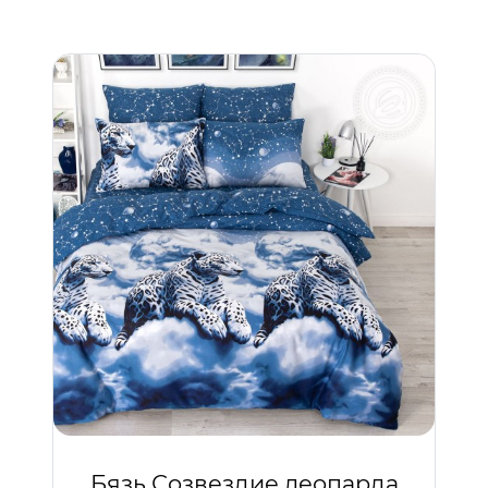
Бязь Созвездие леопарда