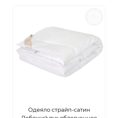
Одеяло страйп-сатин
Лебяжий пух облегченное