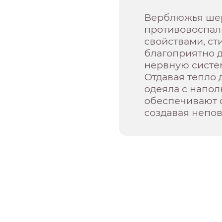
Верблюжья шер
противовоспа
свойствами, с
благоприятно 
нервную систе
Отдавая тепло 
одеяла с напо
обеспечивают 
создавая непо