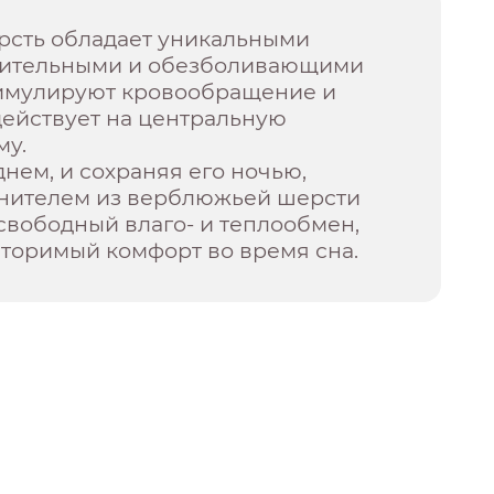
сть обладает уникальными
лительными и обезболивающими
тимулируют кровообращение и
действует на центральную
му.
днем, и сохраняя его ночью,
лнителем из верблюжьей шерсти
свободный влаго- и теплообмен,
вторимый комфорт во время сна.