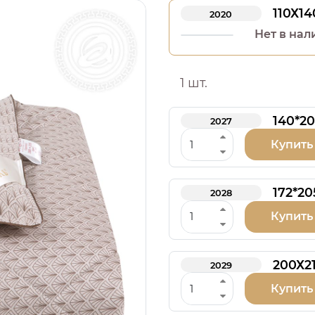
110Х14
2020
Нет в нал
1 шт.
140*20
2027
Купить
172*20
2028
Купить
200Х2
2029
Купить