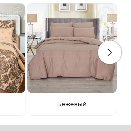
Следую
Бежевый