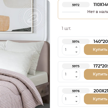
110Х14
5972
Нет в нал
1 шт.
140*20
5974
Купить
172*20
5975
Купить
200Х2
5976
Купить