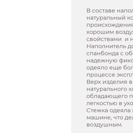
В составе напо
натуральный к
происхождения
хорошим возду
свойствами и н
Наполнитель д
спанбонда с об
надежную фикс
одеяло еще бо
процессе экспл
Верх изделия 
натурального 
обладающего п
легкостью в ухо
Стежка одеяла
машине, что де
воздушным.