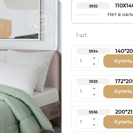
110Х14
5932
Нет в нал
1 шт.
140*20
5934
Купить
172*20
5935
Купить
200*2
5936
Купить