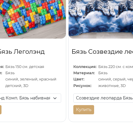
Бязь Леголэнд
Бязь Созвездие л
я:
Бязь 150 см. детская
Коллекция:
Бязь 220 см. с к
:
Бязь
Материал:
Бязь
синий, зеленый, красный
Цвет:
синий, серый, ч
детский, 3D
Рисунок:
животные, 3D
Купить