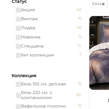
Статус
Бязь
Акция
62
Винтаж
16
Лидер
48
Новинка
15
Спеццена
14
Хит коллекции
7
Коллекция
Бязь 150 см. детская
18
Бязь 220 см. с
80
компаньоном
Вафельное полотно
18