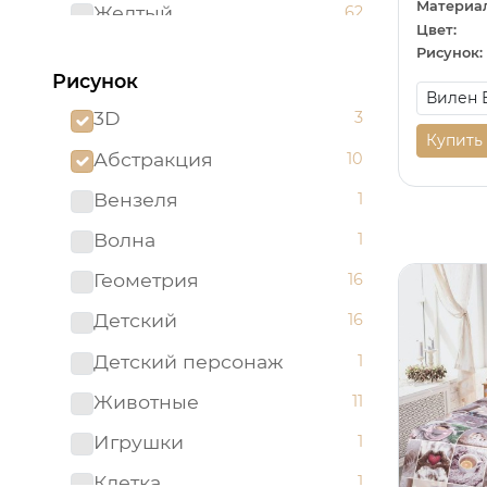
Материал
Желтый
62
Цвет:
Зеленый
96
Рисунок:
Рисунок
Золотистый
2
3D
3
Золотой
5
Купить
Абстракция
10
Изумрудный
1
Вензеля
1
Капучино
1
Волна
1
Коричневый
52
Геометрия
16
Красный
51
Детский
16
Ментоловый
5
Детский персонаж
1
Мятный
2
Животные
11
Оливковый
4
Игрушки
1
Оранжевый
24
Клетка
1