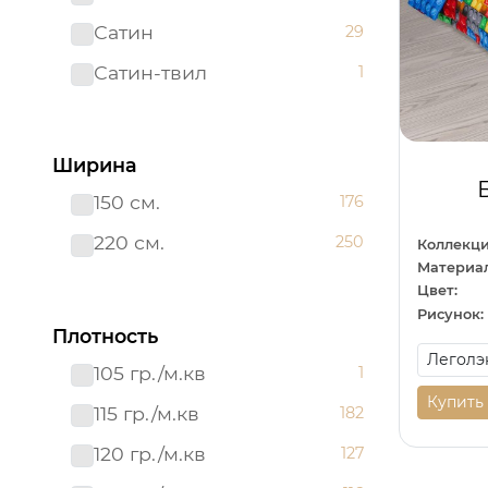
Сатин
29
Сатин-твил 220 см
1
Сатин-твил
1
Ширина
150 см.
176
220 см.
250
Коллекци
Материал
Цвет:
Рисунок:
Плотность
105 гр./м.кв
1
Купить
115 гр./м.кв
182
120 гр./м.кв
127