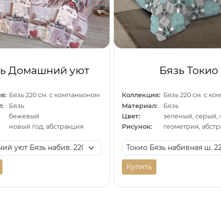
ь Домашний уют
Бязь Токио
я:
Бязь 220 см. с компаньоном
Коллекция:
Бязь 220 см. с к
:
Бязь
Материал:
Бязь
бежевый
Цвет:
зеленый, серый,
новый год, абстракция
Рисунок:
геометрия, абст
Купить