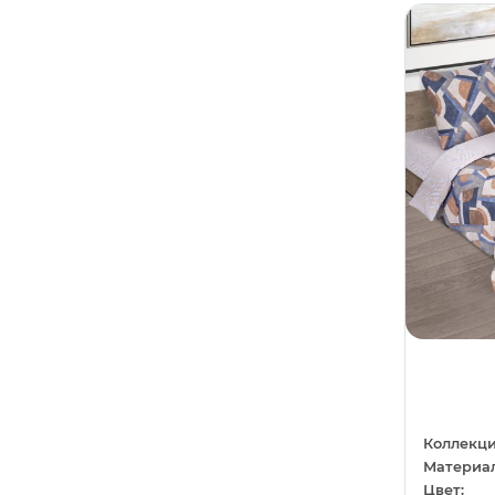
Сиреневый
10
Пасха
0
Темно-серый
1
Бабочки
0
Темно-синий
2
Баня
0
Фиолетовый
28
Гладкокрашеный
0
Фисташковый
1
Город
0
Хаки
1
Деревня
0
Черный
36
Дракон
0
Шампань
3
Еда
0
Шоколадный
2
Зима
0
Космос
0
Кружево
0
Коллекци
Материал
Море
0
Цвет: