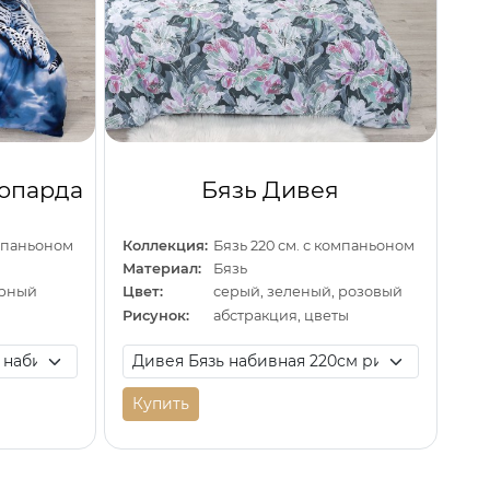
еопарда
Бязь Дивея
омпаньоном
Коллекция:
Бязь 220 см. с компаньоном
Материал:
Бязь
ерный
Цвет:
серый, зеленый, розовый
Рисунок:
абстракция, цветы
Купить