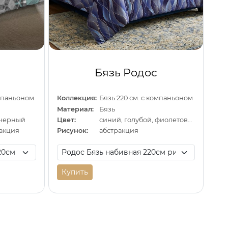
Бязь Родос
омпаньоном
Коллекция:
Бязь 220 см. с компаньоном
Материал:
Бязь
 черный
Цвет:
синий, голубой, фиолетовый
ракция
Рисунок:
абстракция
Купить