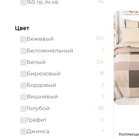
165 гр./м.кв.
116
Цвет
Бежевый
100
Белоземельный
1
Белый
124
Бирюзовый
18
Бордовый
2
Вишневый
1
Голубой
88
Графит
5
Джинса
1
Коллекци