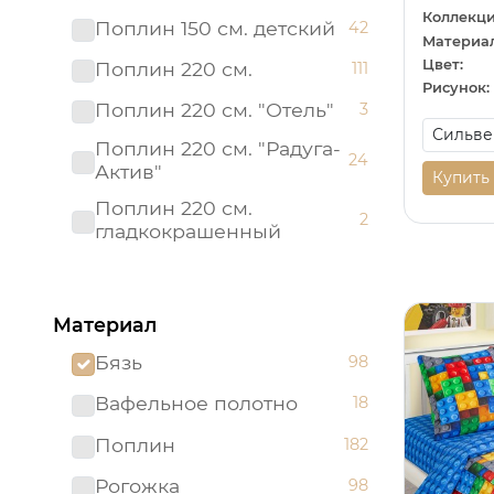
Коллекци
Поплин 150 см. детский
42
Материал
Цвет:
Поплин 220 см.
111
Рисунок:
Поплин 220 см. "Отель"
3
Поплин 220 см. "Радуга-
24
Актив"
Купить
Поплин 220 см.
2
гладкокрашенный
Рогожка "имитация льна"
3
150 см.
Материал
Рогожка 150 см.
95
Бязь
98
Сатин 220 см
19
Вафельное полотно
18
Сатин 220 см.
1
Подростковый
Поплин
182
Сатин 220 см.
9
Рогожка
98
гладкокрашенный