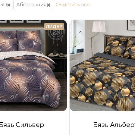
3D
Абстракция
Очистить все
ЛИДЕР
Бязь Сильвер
Бязь Альбер