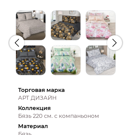
Предыдущий
Следую
Торговая марка
АРТ ДИЗАЙН
Коллекция
Бязь 220 см. с компаньоном
Материал
Бязь