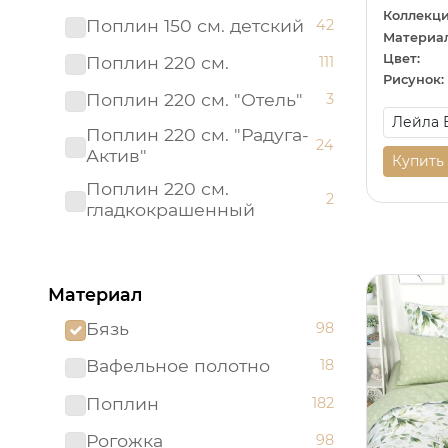
Коллекци
Поплин 150 см. детский
42
Материал
Цвет:
Поплин 220 см.
111
Рисунок:
Поплин 220 см. "Отель"
3
Поплин 220 см. "Радуга-
24
Актив"
Купить
Поплин 220 см.
2
гладкокрашенный
Рогожка "имитация льна"
3
150 см.
Материал
Рогожка 150 см.
95
Бязь
98
Сатин 220 см
19
Вафельное полотно
18
Сатин 220 см.
1
Подростковый
Поплин
182
Сатин 220 см.
9
Рогожка
98
гладкокрашенный