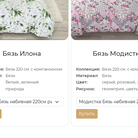
Бязь Илона
Бязь Модист
я:
Бязь 220 см. с компаньоном
Коллекция:
Бязь 220 см. с к
:
Бязь
Материал:
Бязь
белый, зеленый
Цвет:
серый, розовый,
природа
Рисунок:
геометрия, цвет
Купить