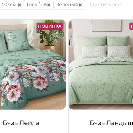
220 см.
Голубой
Зеленый
Очистить все
НОВИНКА
Бязь Лейла
Бязь Ланды