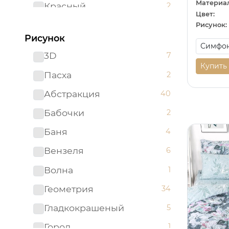
Материал
Красный
2
Цвет:
Ментоловый
2
Рисунок:
Рисунок
Мятный
1
3D
7
Оранжевый
2
Купить
Пасха
2
Розовый
15
Абстракция
40
Светло-бирюзовый
1
Бабочки
2
Серый
38
Баня
4
Синий
15
Вензеля
6
Сиреневый
2
Волна
1
Темно-синий
1
Геометрия
34
Фиолетовый
7
Гладкокрашеный
5
Черный
9
Город
1