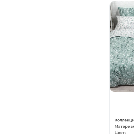
Светло-коричневый
0
Любовь
1
Светло-серый
0
Машины
11
Серо-коричневый
0
Молодежный
43
Серо-лиловый
0
Море
4
Темно-серый
0
Напитки
1
Фисташковый
0
Новый год
31
Хаки
0
Однотонный
24
Шампань
0
Орнамент
36
Шоколадный
0
Отдых
3
Перья
1
Полоса
1
Коллекци
Материал
Праздники
11
Цвет: