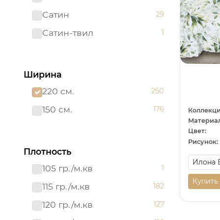
Сатин
29
Сатин-твил 220 см
1
Сатин-твил
1
Ширина
220 см.
250
150 см.
176
Коллекци
Материал
Цвет:
Рисунок:
Плотность
105 гр./м.кв
1
Купить
115 гр./м.кв
182
120 гр./м.кв
127