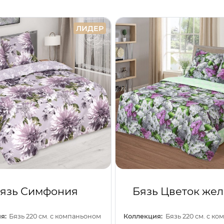
ЛИДЕР
язь Симфония
Бязь Цветок же
я:
Бязь 220 см. с компаньоном
Коллекция:
Бязь 220 см. с к