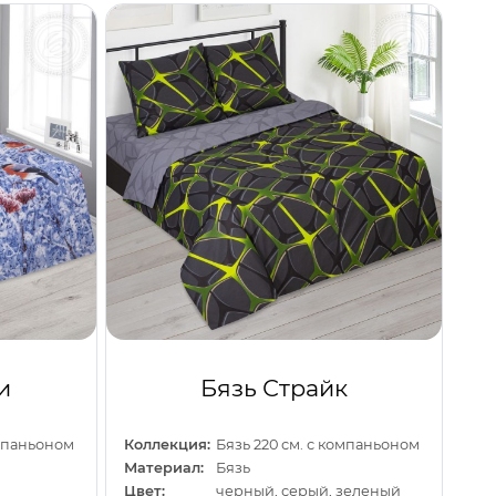
и
Бязь Страйк
омпаньоном
Коллекция:
Бязь 220 см. с компаньоном
Материал:
Бязь
й
Цвет:
черный, серый, зеленый