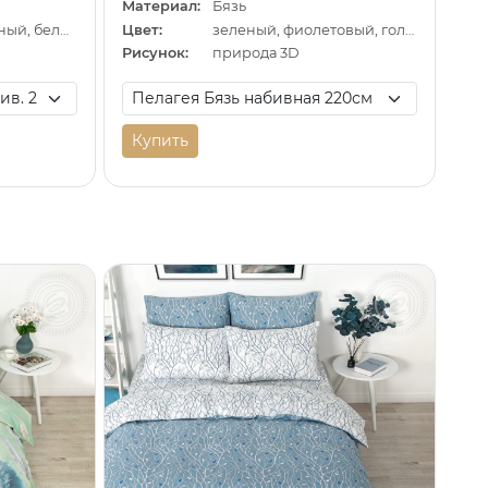
Материал:
Бязь
сиреневый, зеленый, белый
Цвет:
зеленый, фиолетовый, голубой
Рисунок:
природа 3D
Купить