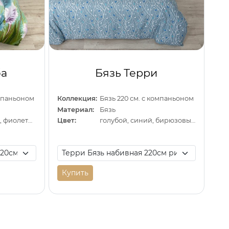
ба
Бязь Терри
омпаньоном
Коллекция:
Бязь 220 см. с компаньоном
Материал:
Бязь
зеленый, желтый, фиолетовый
Цвет:
голубой, синий, бирюзовый
Купить