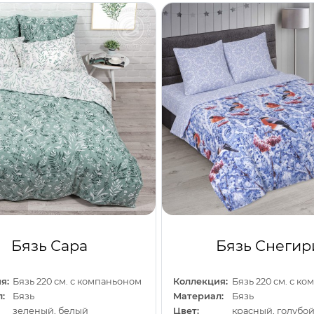
Бязь Сара
Бязь Снегир
я:
Бязь 220 см. с компаньоном
Коллекция:
Бязь 220 см. с к
:
Бязь
Материал:
Бязь
зеленый, белый
Цвет:
красный, голубо