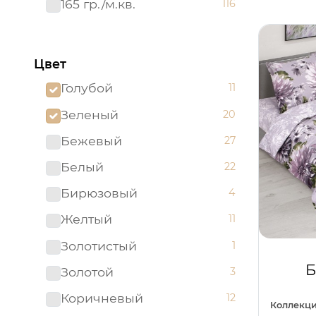
165 гр./м.кв.
116
Цвет
Голубой
11
Зеленый
20
Бежевый
27
Белый
22
Бирюзовый
4
Желтый
11
Золотистый
1
Б
Золотой
3
Коричневый
12
Коллекци