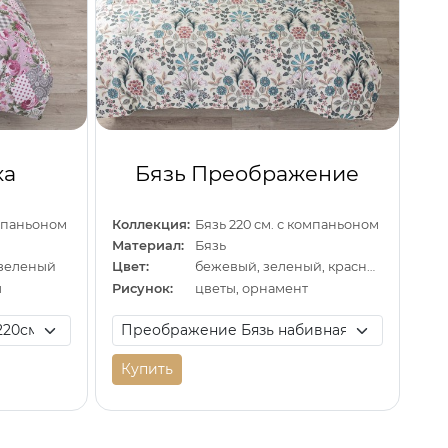
ка
Бязь Преображение
омпаньоном
Коллекция:
Бязь 220 см. с компаньоном
Материал:
Бязь
 зеленый
Цвет:
бежевый, зеленый, красный
ы
Рисунок:
цветы, орнамент
Купить