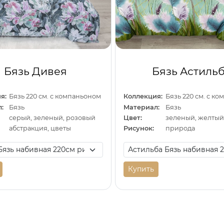
Бязь Дивея
Бязь Астиль
я:
Бязь 220 см. с компаньоном
Коллекция:
Бязь 220 см. с к
:
Бязь
Материал:
Бязь
серый, зеленый, розовый
Цвет:
абстракция, цветы
Рисунок:
природа
Купить