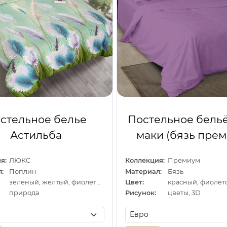
стельное белье
Постельное бель
Астильба
маки (бязь пре
я:
ЛЮКС
Коллекция:
Премиум
:
Поплин
Материал:
Бязь
зеленый, желтый, фиолетовый
Цвет:
красный, фиолет
природа
Рисунок:
цветы, 3D