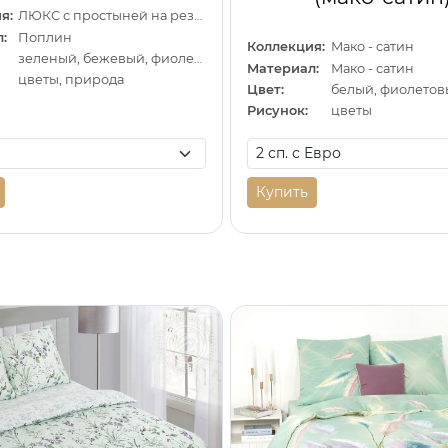
я:
ЛЮКС с простыней на резинке
:
Поплин
Коллекция:
Мако - сатин
зеленый, бежевый, фиолетовый
Материал:
Мако - сатин
цветы, природа
Цвет:
белый, фиолето
Рисунок:
цветы
Купить