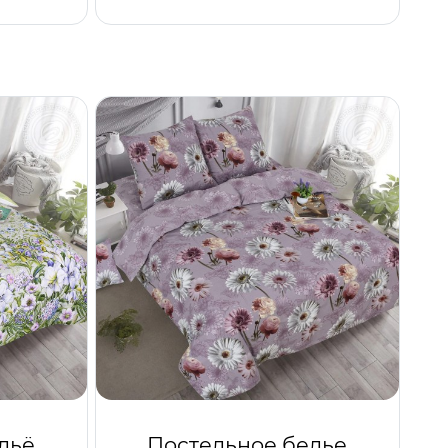
льё
Постельное белье