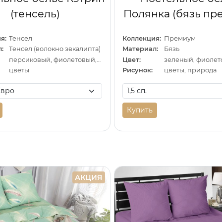
(тенсель)
Полянка (бязь пр
я:
Тенсел
Коллекция:
Премиум
:
Тенсел (волокно эвкалипта)
Материал:
Бязь
персиковый, фиолетовый, зеленый
Цвет:
цветы
Рисунок:
цветы, природа
Купить
АКЦИЯ