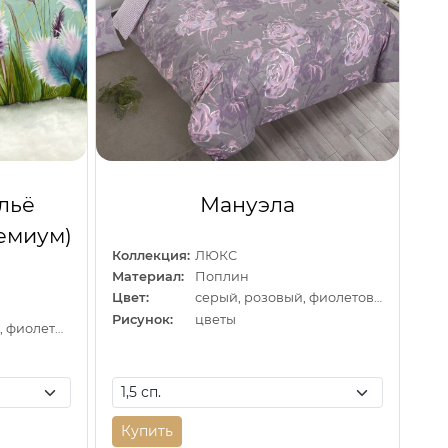
льё
Мануэла
ремиум)
Коллекция:
ЛЮКС
Материал:
Поплин
Цвет:
серый, розовый, фиолетовый
Рисунок:
цветы
зеленый, желтый, фиолетовый
Купить