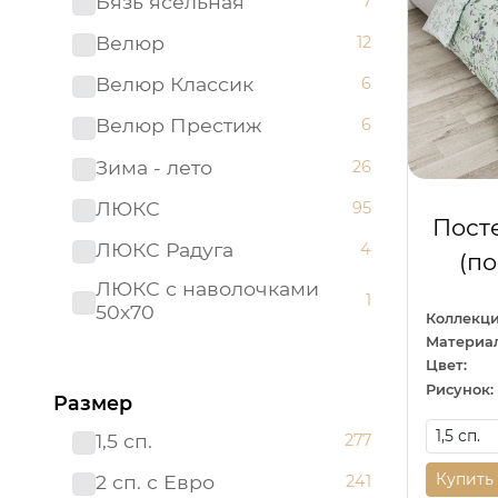
Бязь ясельная
7
Велюр
12
Велюр Классик
6
Велюр Престиж
6
Зима - лето
26
ЛЮКС
95
Пост
ЛЮКС Радуга
4
(п
ЛЮКС с наволочками
1
50х70
Коллекци
Материал
ЛЮКС с простыней на
21
Цвет:
резинке
Рисунок:
Размер
Мако - сатин
22
1,5 сп.
277
Поплин детский
26
Купить
2 сп. с Евро
241
Поплин ясельный
10