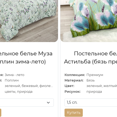
ельное белье Муза
Постельное бе
оплин зима-лето)
Астильба (бязь п
я:
Зима - лето
Коллекция:
Премиум
:
Поплин
Материал:
Бязь
зеленый, бежевый, фиолетовый
Цвет:
цветы, природа
Рисунок:
природа
Купить