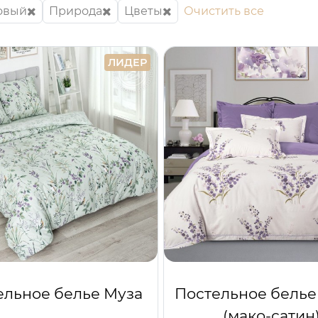
овый
Природа
Цветы
Очистить все
ЛИДЕР
ельное белье Муза
Постельное белье
(мако-сатин