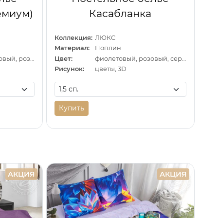
емиум)
Касабланка
Коллекция:
ЛЮКС
Материал:
Поплин
зеленый, фиолетовый, розовый
Цвет:
фиолетовый, розовый, серый
Рисунок:
цветы, 3D
Купить
АКЦИЯ
АКЦИЯ