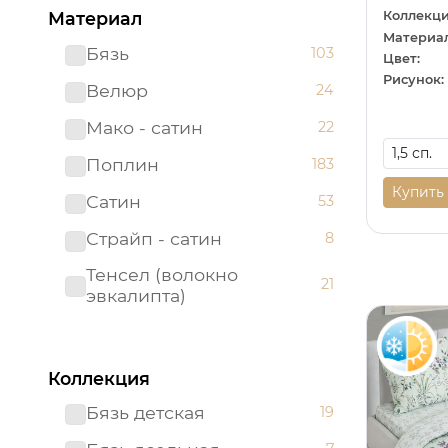
Коллекци
Материал
Материал
Бязь
103
Цвет:
Рисунок:
Велюр
24
Мако - сатин
22
Поплин
183
Купить
Сатин
53
Страйп - сатин
8
Тенсел (волокно
21
эвкалипта)
Коллекция
Бязь детская
19