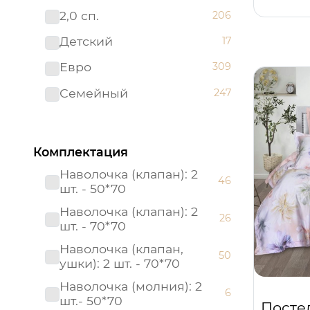
2,0 сп.
206
Премиум
83
Детский
17
Престиж
25
Евро
309
Россия
21
Семейный
247
Россия (Подарочная
1
упаковка)
Страйп - сатин
8
Комплектация
Тенсел
21
Наволочка (клапан): 2
46
шт. - 50*70
Наволочка (клапан): 2
26
шт. - 70*70
Наволочка (клапан,
50
ушки): 2 шт. - 70*70
Наволочка (молния): 2
6
шт.- 50*70
Посте