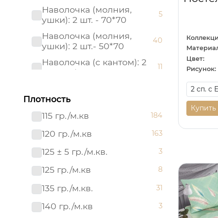
Наволочка (молния,
5
ушки): 2 шт. - 70*70
Наволочка (молния,
Коллекци
40
ушки): 2 шт.- 50*70
Материал
Цвет:
Наволочка (с кантом): 2
11
Рисунок:
шт. - 50*70
Наволочка (с кантом): 2
11
шт. - 70*70
Плотность
Купить
Наволочка: 1 шт. - 40*60
115 гр./м.кв
184
17
Наволочка: 2 шт.- 50*70
120 гр./м.кв
163
6
Наволочка: 2 шт.- 70*70
125 ± 5 гр./м.кв.
6
3
Пододеяльник (молния):
125 гр./м.кв
8
40
1 шт. - 215*145
135 гр./м.кв.
31
Пододеяльник (молния):
50
1 шт. - 215*175
140 гр./м.кв
3