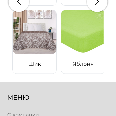
Предыдущий
Следую
Шик
Яблоня
МЕНЮ
О компании