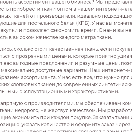
новить ассортимент вашего бизнеса? Мы представ
сть приобрести ткани оптом в нашем интернет-мага
нных тканей от производителя, идеально подходящих
ющие для постельного белья (КПБ). У нас вы можете
закупки и позволяет сэкономить время. С нами вы н
ть в высоком качестве каждого метра ткани.
ись, сколько стоит качественная ткань, если покуп
ться с прозрачными ценами, которые приятно удивят
я вас выгодные предложения и разумные цены, поэ
 максимально доступные варианты. Наш интернет-ма
разием ассортимента. У нас есть все, что нужно для
ских хлопковых тканей до современных синтетическ
льными эксплуатационными характеристиками.
напрямую с производителями, мы обеспечиваем ком
 ткани недорого, не жертвуя качеством. Мы разработ
ие экономить при каждой покупке. Заказать ткани и
озицию, указать количество и оформить заказ чере
. Наши менеджеры оперативно свяжутся с вами, что