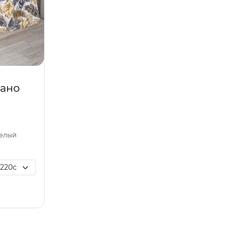
ано
белый