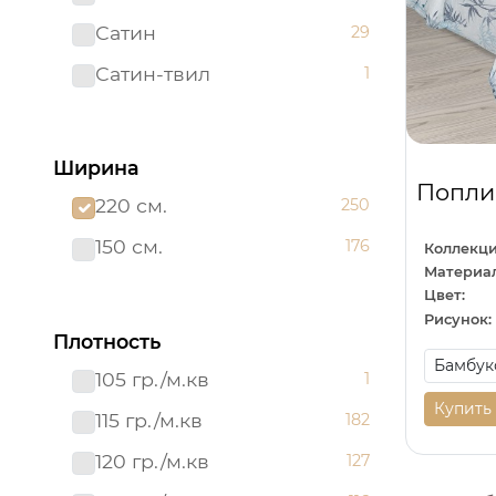
Сатин
29
Сатин-твил 220 см
1
Сатин-твил
1
Ширина
Попли
220 см.
250
150 см.
176
Коллекци
Материал
Цвет:
Рисунок:
Плотность
105 гр./м.кв
1
Купить
115 гр./м.кв
182
120 гр./м.кв
127