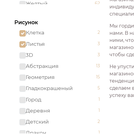
Желтый
62
индивиду
специали
Зеленый
96
Рисунок
Золотистый
2
Мы горди
Клетка
2
нами. В н
Золотой
5
ними, что
Листья
3
магазино
Изумрудный
1
3D
чтобы сд
3
Капучино
1
Абстракция
13
Не упуст
Коричневый
52
магазино
Геометрия
15
Красный
тенденци
51
Гладкокрашеный
5
сделаем 
Ментоловый
5
успеху ва
Город
1
Мятный
2
Деревня
1
Оливковый
4
Детский
2
Оранжевый
24
Дракон
1