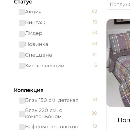
Статус
Поплин
Акция
62
Винтаж
16
Лидер
48
Новинка
48
Спеццена
14
Хит коллекции
6
Коллекция
Бязь 150 см. детская
18
Бязь 220 см. с
80
компаньоном
Поп
Вафельное полотно
18