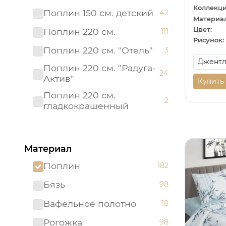
Коллекци
Поплин 150 см. детский
42
Материал
Цвет:
Поплин 220 см.
111
Рисунок:
Поплин 220 см. "Отель"
3
Поплин 220 см. "Радуга-
24
Актив"
Купить
Поплин 220 см.
2
гладкокрашенный
Рогожка "имитация льна"
3
150 см.
Материал
Рогожка 150 см.
95
Поплин
182
Сатин 220 см
19
Бязь
98
Сатин 220 см.
1
Подростковый
Вафельное полотно
18
Сатин 220 см.
9
Рогожка
98
гладкокрашенный