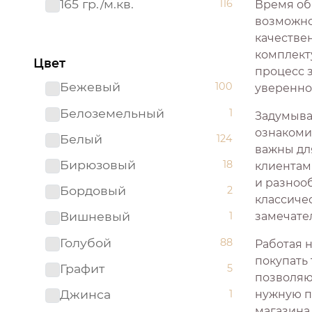
165 гр./м.кв.
116
Время об
возможно
качестве
комплекту
Цвет
процесс 
Бежевый
100
увереннос
Белоземельный
1
Задумывал
ознакоми
Белый
124
важны дл
Бирюзовый
18
клиентам
и разнооб
Бордовый
2
классиче
Вишневый
1
замечате
Голубой
88
Работая 
покупать
Графит
5
позволяющ
Джинса
1
нужную п
магазина