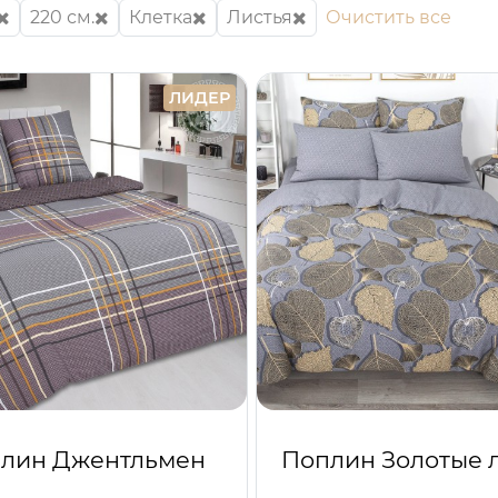
220 см.
Клетка
Листья
Очистить все
ЛИДЕР
лин Джентльмен
Поплин Золотые 