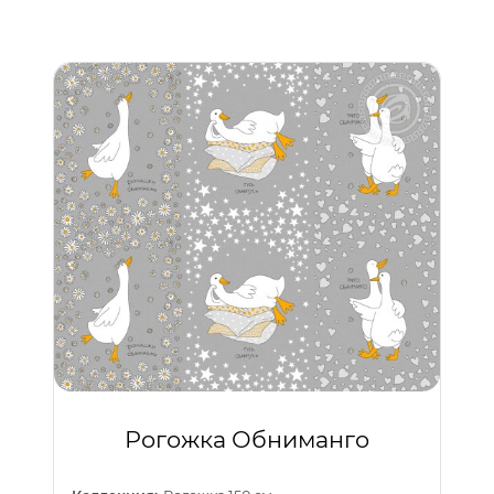
Рогожка Обниманго