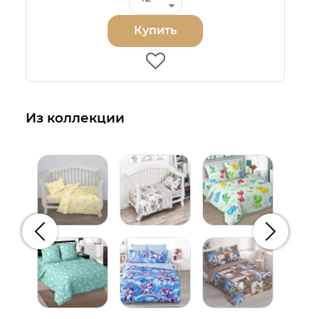
Купить
Из коллекции
Предыдущий
Следую