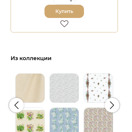
Купить
Из коллекции
Предыдущий
Следую