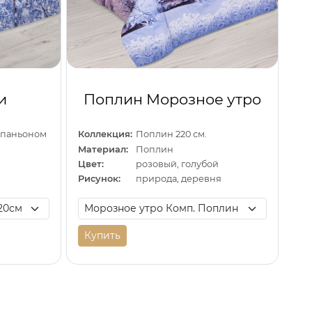
и
Поплин Морозное утро
омпаньоном
Коллекция:
Поплин 220 см.
Материал:
Поплин
й
Цвет:
розовый, голубой
Рисунок:
природа, деревня
Купить