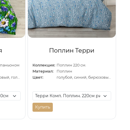
я
Поплин Терри
омпаньоном
Коллекция:
Поплин 220 см.
Материал:
Поплин
зеленый, фиолетовый, голубой
Цвет:
голубой, синий, бирюзовый
Купить