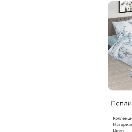
Темно-синий
2
Любовь
1
Фиолетовый
17
Машины
11
Фисташковый
1
Молодежный
43
Черный
19
Море
4
Шампань
1
Напитки
1
Шоколадный
2
Новый год
31
Белоземельный
0
Однотонный
24
Пудровый
0
Орнамент
36
Хаки
0
Отдых
3
Попли
Перья
1
Полоса
1
Коллекци
Материал
Праздники
11
Цвет: