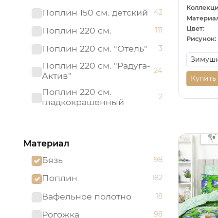
Коллекци
Поплин 150 см. детский
42
Материал
Цвет:
Поплин 220 см.
111
Рисунок:
Поплин 220 см. "Отель"
3
Поплин 220 см. "Радуга-
24
Актив"
Купить
Поплин 220 см.
2
гладкокрашенный
Рогожка "имитация льна"
3
150 см.
Материал
Рогожка 150 см.
95
Бязь
98
Сатин 220 см
19
Поплин
182
Сатин 220 см.
1
Подростковый
Вафельное полотно
18
Сатин 220 см.
9
Рогожка
98
гладкокрашенный