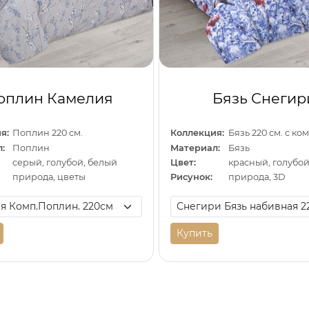
оплин Камелия
Бязь Снегир
я:
Поплин 220 см.
Коллекция:
Бязь 220 см. с к
:
Поплин
Материал:
Бязь
серый, голубой, белый
Цвет:
красный, голубо
природа, цветы
Рисунок:
природа, 3D
Купить