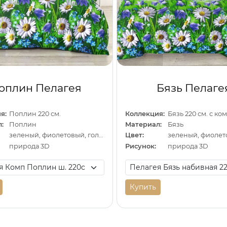
оплин Пелагея
Бязь Пелаге
я:
Поплин 220 см.
Коллекция:
Бязь 220 см. с к
:
Поплин
Материал:
Бязь
зеленый, фиолетовый, голубой
Цвет:
природа 3D
Рисунок:
природа 3D
Купить