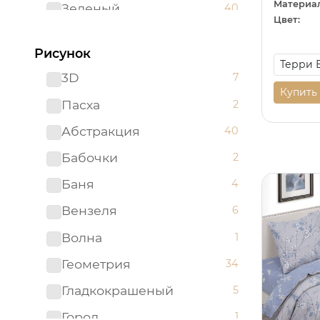
Материал
Зеленый
40
Цвет:
Золотистый
2
Рисунок
Золотой
5
3D
7
Изумрудный
1
Купить
Пасха
2
Капучино
1
Абстракция
40
Коричневый
31
Бабочки
2
Красный
7
Баня
4
Ментоловый
5
Вензеля
6
Мятный
2
Волна
1
Оливковый
1
Геометрия
34
Оранжевый
5
Гладкокрашеный
5
Персиковый
2
Город
1