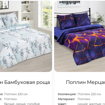
н Бамбуковая роща
Поплин Мерца
я:
Поплин 220 см.
Коллекция:
Поплин 220 см.
:
Поплин
Материал:
Поплин
белый, серый, голубой
Цвет:
синий, желтый, г