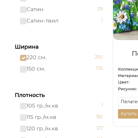
Сатин
29
Сатин-твил 220 см
1
Сатин-твил
1
Ширина
П
220 см.
250
150 см.
176
Коллекци
Материал
Цвет:
Рисунок:
Плотность
105 гр./м.кв
1
Купить
115 гр./м.кв
182
120 гр./м.кв
127