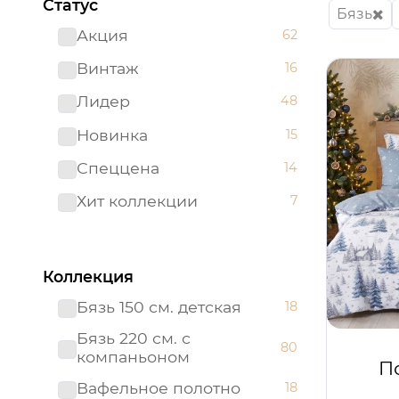
Статус
Бязь
Акция
62
Винтаж
16
Лидер
48
Новинка
15
Спеццена
14
Хит коллекции
7
Коллекция
Бязь 150 см. детская
18
Бязь 220 см. с
80
компаньоном
П
Вафельное полотно
18