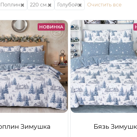
Поплин
220 см.
Голубой
Очистить все
НОВИНКА
оплин Зимушка
Бязь Зимушк