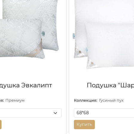
душка Эвкалипт
Подушка "Ша
я:
Премиум
Коллекция:
Гусиный пух
Купить