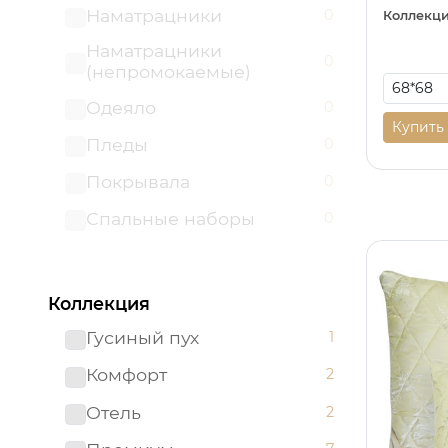
Наматрацники
0
Коллекци
Наматрацники
0
(непромокаемые)
Одеяло
0
Купить
Пледы
0
Покрывала
0
Спальные наборы
0
Коллекция
Гусиный пух
1
Комфорт
2
Отель
2