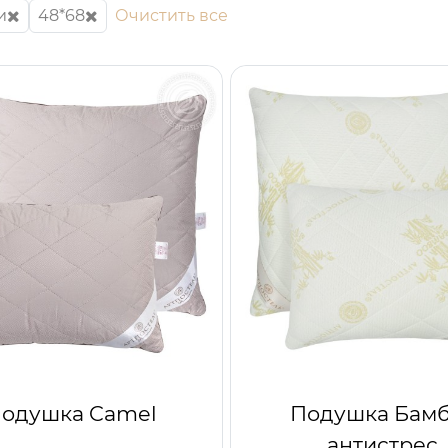
и
48*68
Очистить все
одушка Camel
Подушка Бам
антистрес