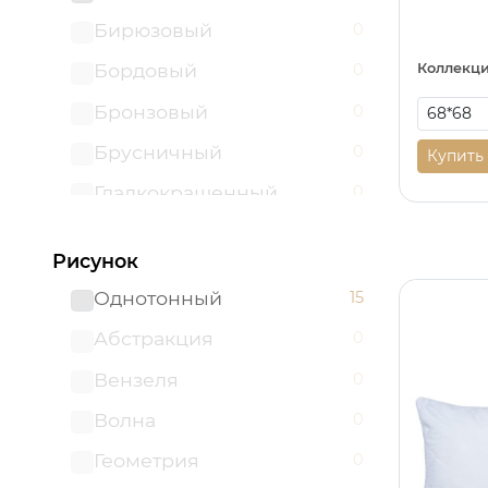
150*200
0
Бирюзовый
0
150*235
0
Бордовый
Коллекци
0
150х200
0
Бронзовый
0
150х215
0
Брусничный
0
Купить
150х230
0
Гладкокрашенный
0
160*200
0
Голубой
0
160*210
0
Рисунок
Графит
0
160*220
0
Однотонный
15
Желтый
0
172*205
0
Абстракция
0
Золотой
0
180*200
0
Вензеля
0
Капучино
0
180*210
0
Волна
0
Карамель
0
180*220
0
Геометрия
0
Коричневый
0