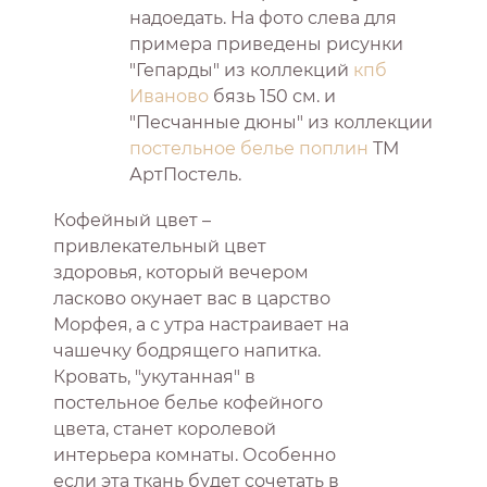
надоедать. На фото слева для
примера приведены рисунки
"Гепарды" из коллекций
кпб
Иваново
бязь 150 см. и
"Песчанные дюны" из коллекции
постельное белье поплин
ТМ
АртПостель.
Кофейный цвет –
привлекательный цвет
здоровья, который вечером
ласково окунает вас в царство
Морфея, а с утра настраивает на
чашечку бодрящего напитка.
Кровать, "укутанная" в
постельное белье кофейного
цвета, станет королевой
интерьера комнаты. Особенно
если эта ткань будет сочетать в