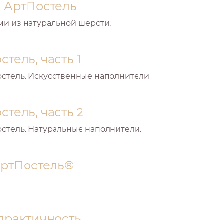
и АртПостель
ми из натуральной шерсти.
тель, часть 1
стель. Искусственные наполнители
тель, часть 2
стель. Натуральные наполнители.
АртПостель®
 практичность