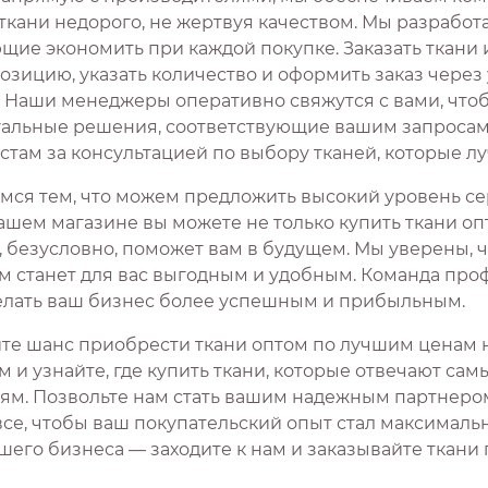
 ткани недорого, не жертвуя качеством. Мы разработ
ие экономить при каждой покупке. Заказать ткани и
озицию, указать количество и оформить заказ чере
. Наши менеджеры оперативно свяжутся с вами, что
альные решения, соответствующие вашим запросам. 
стам за консультацией по выбору тканей, которые лу
мся тем, что можем предложить высокий уровень сер
ашем магазине вы можете не только купить ткани оп
, безусловно, поможет вам в будущем. Мы уверены, 
м станет для вас выгодным и удобным. Команда проф
елать ваш бизнес более успешным и прибыльным.
ите шанс приобрести ткани оптом по лучшим ценам 
м и узнайте, где купить ткани, которые отвечают са
ям. Позвольте нам стать вашим надежным партнером в
все, чтобы ваш покупательский опыт стал максималь
шего бизнеса — заходите к нам и заказывайте ткани