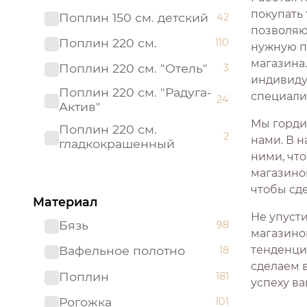
покупать
Поплин 150 см. детский
42
позволяющ
Поплин 220 см.
110
нужную п
магазина
Поплин 220 см. "Отель"
3
индивиду
Поплин 220 см. "Радуга-
специали
24
Актив"
Мы горди
Поплин 220 см.
2
нами. В н
гладкокрашенный
ними, что
Рогожка "имитация льна"
магазино
3
150 см.
чтобы сд
Материал
Рогожка 150 см.
98
Не упуст
Бязь
98
Сатин 220 см
19
магазино
тенденци
Вафельное полотно
18
Сатин 220 см.
1
сделаем 
Подростковый
Поплин
181
успеху ва
Сатин 220 см.
9
Рогожка
101
гладкокрашенный