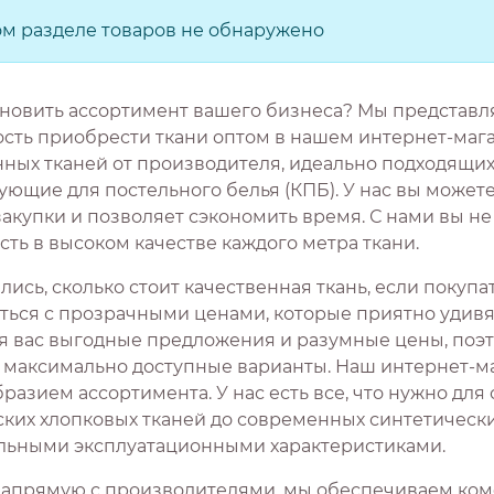
ом разделе товаров не обнаружено
новить ассортимент вашего бизнеса? Мы представ
сть приобрести ткани оптом в нашем интернет-мага
нных тканей от производителя, идеально подходящих
ющие для постельного белья (КПБ). У нас вы можете
закупки и позволяет сэкономить время. С нами вы н
ть в высоком качестве каждого метра ткани.
ись, сколько стоит качественная ткань, если покуп
ться с прозрачными ценами, которые приятно удивят
я вас выгодные предложения и разумные цены, поэ
 максимально доступные варианты. Наш интернет-ма
разием ассортимента. У нас есть все, что нужно для
ских хлопковых тканей до современных синтетическ
льными эксплуатационными характеристиками.
напрямую с производителями, мы обеспечиваем ком