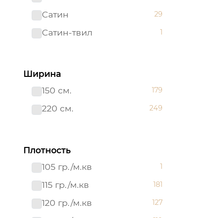
Сатин
29
Сатин-твил 220 см
1
Сатин-твил
1
Ширина
150 см.
179
220 см.
249
Плотность
105 гр./м.кв
1
115 гр./м.кв
181
120 гр./м.кв
127