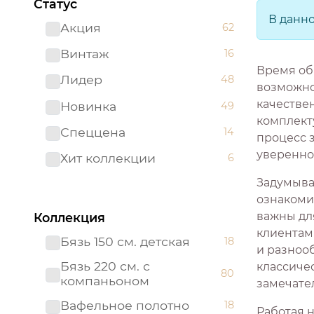
Статус
В данн
Акция
62
Винтаж
16
Время об
Лидер
48
возможно
качестве
Новинка
49
комплекту
Спеццена
14
процесс 
увереннос
Хит коллекции
6
Задумывал
ознакоми
важны дл
Коллекция
клиентам
Бязь 150 см. детская
18
и разнооб
Бязь 220 см. с
классиче
80
компаньоном
замечате
Вафельное полотно
18
Работая 