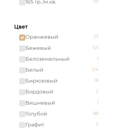
165 гр./м.кв.
119
Цвет
Оранжевый
23
Бежевый
101
Белоземельный
1
Белый
124
Бирюзовый
18
Бордовый
2
Вишневый
1
Голубой
88
Графит
5