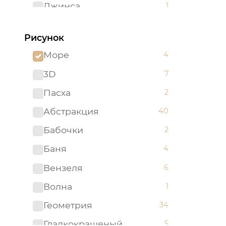
Джинса
1
Желтый
62
Рисунок
Зеленый
96
Море
4
Золотистый
2
3D
7
Золотой
5
Пасха
2
Изумрудный
1
Абстракция
40
Капучино
1
Бабочки
2
Коричневый
52
Баня
4
Красный
52
Вензеля
6
Ментоловый
5
Волна
1
Мятный
2
Геометрия
34
Оливковый
4
Гладкокрашеный
5