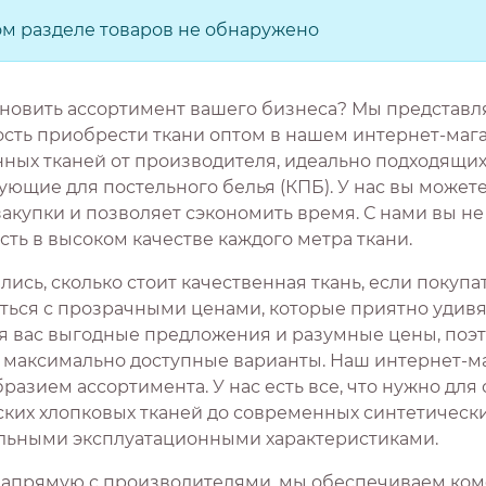
ом разделе товаров не обнаружено
новить ассортимент вашего бизнеса? Мы представ
сть приобрести ткани оптом в нашем интернет-мага
нных тканей от производителя, идеально подходящих
ющие для постельного белья (КПБ). У нас вы можете
закупки и позволяет сэкономить время. С нами вы н
ть в высоком качестве каждого метра ткани.
ись, сколько стоит качественная ткань, если покуп
ться с прозрачными ценами, которые приятно удивят
я вас выгодные предложения и разумные цены, поэ
 максимально доступные варианты. Наш интернет-ма
разием ассортимента. У нас есть все, что нужно для
ских хлопковых тканей до современных синтетическ
льными эксплуатационными характеристиками.
напрямую с производителями, мы обеспечиваем ком