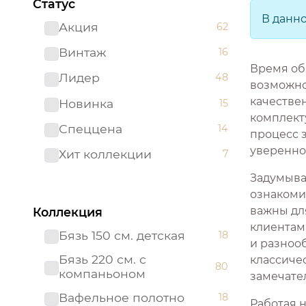
Статус
В данн
Акция
62
Винтаж
16
Время об
Лидер
48
возможно
качестве
Новинка
15
комплекту
Спеццена
14
процесс 
увереннос
Хит коллекции
7
Задумывал
ознакоми
важны дл
Коллекция
клиентам
Бязь 150 см. детская
18
и разнооб
Бязь 220 см. с
классиче
80
компаньоном
замечате
Вафельное полотно
18
Работая 