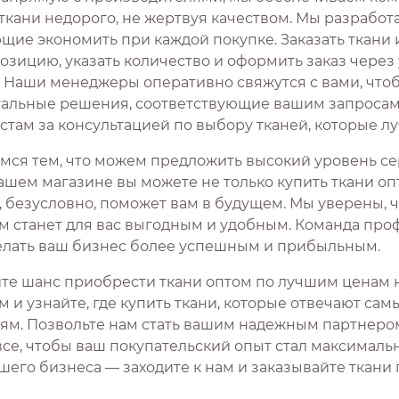
 ткани недорого, не жертвуя качеством. Мы разработ
ие экономить при каждой покупке. Заказать ткани и
озицию, указать количество и оформить заказ чере
. Наши менеджеры оперативно свяжутся с вами, что
альные решения, соответствующие вашим запросам. 
стам за консультацией по выбору тканей, которые лу
мся тем, что можем предложить высокий уровень сер
ашем магазине вы можете не только купить ткани оп
, безусловно, поможет вам в будущем. Мы уверены, 
м станет для вас выгодным и удобным. Команда проф
елать ваш бизнес более успешным и прибыльным.
ите шанс приобрести ткани оптом по лучшим ценам 
м и узнайте, где купить ткани, которые отвечают са
ям. Позвольте нам стать вашим надежным партнером в
все, чтобы ваш покупательский опыт стал максималь
шего бизнеса — заходите к нам и заказывайте ткани