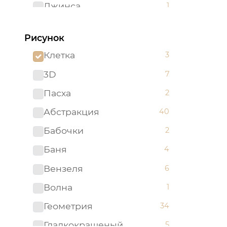
Джинса
1
Желтый
62
Рисунок
Зеленый
96
Клетка
3
Золотистый
2
3D
7
Золотой
5
Пасха
2
Изумрудный
1
Абстракция
40
Капучино
1
Бабочки
2
Коричневый
52
Баня
4
Красный
51
Вензеля
6
Ментоловый
5
Волна
1
Мятный
2
Геометрия
34
Оливковый
4
Гладкокрашеный
5