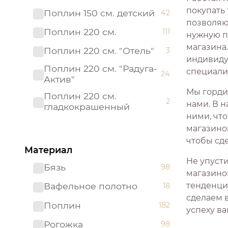
покупать
Поплин 150 см. детский
42
позволяющ
Поплин 220 см.
111
нужную п
магазина
Поплин 220 см. "Отель"
3
индивиду
Поплин 220 см. "Радуга-
специали
24
Актив"
Мы горди
Поплин 220 см.
2
нами. В н
гладкокрашенный
ними, что
Рогожка "имитация льна"
магазино
3
150 см.
чтобы сд
Материал
Рогожка 150 см.
95
Не упуст
Бязь
98
Сатин 220 см
19
магазино
тенденци
Вафельное полотно
18
Сатин 220 см.
1
сделаем 
Подростковый
Поплин
182
успеху ва
Сатин 220 см.
9
Рогожка
98
гладкокрашенный