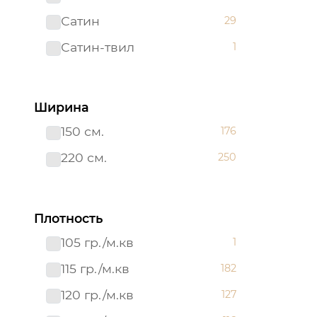
Сатин
29
Сатин-твил 220 см
1
Сатин-твил
1
Ширина
150 см.
176
220 см.
250
Плотность
105 гр./м.кв
1
115 гр./м.кв
182
120 гр./м.кв
127