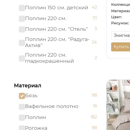
Коллекци
Поплин 150 см. детский
42
Материал
Цвет:
Поплин 220 см.
111
Рисунок:
Поплин 220 см. "Отель"
3
Поплин 220 см. "Радуга-
24
Актив"
Купить
Поплин 220 см.
2
гладкокрашенный
Рогожка "имитация льна"
3
150 см.
Материал
Рогожка 150 см.
95
Бязь
98
Сатин 220 см
19
Вафельное полотно
18
Сатин 220 см.
1
Подростковый
Поплин
182
Сатин 220 см.
9
Рогожка
98
гладкокрашенный