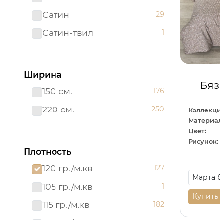
Сатин
29
Сатин-твил 220 см
1
Сатин-твил
1
Ширина
Бяз
150 см.
176
220 см.
250
Коллекци
Материал
Цвет:
Рисунок:
Плотность
120 гр./м.кв
127
105 гр./м.кв
1
Купить
115 гр./м.кв
182