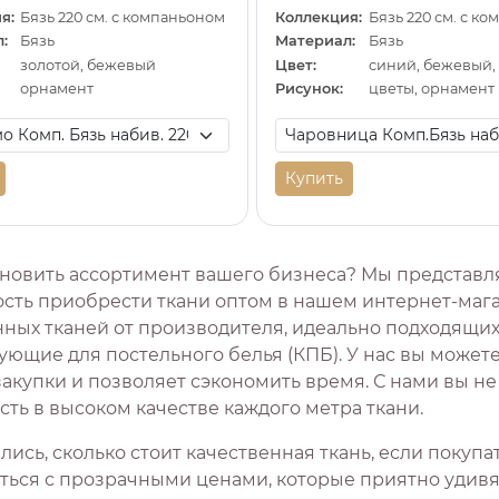
я:
Бязь 220 см. с компаньоном
Коллекция:
Бязь 220 см. с к
:
Бязь
Материал:
Бязь
золотой, бежевый
Цвет:
синий, бежевый,
орнамент
Рисунок:
цветы, орнамент
Купить
новить ассортимент вашего бизнеса? Мы представ
сть приобрести ткани оптом в нашем интернет-мага
нных тканей от производителя, идеально подходящих
ющие для постельного белья (КПБ). У нас вы можете
закупки и позволяет сэкономить время. С нами вы н
ть в высоком качестве каждого метра ткани.
ись, сколько стоит качественная ткань, если покуп
ться с прозрачными ценами, которые приятно удивят