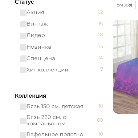
Статус
Бязь
Акция
62
Винтаж
16
Лидер
48
Новинка
15
Спеццена
14
Хит коллекции
7
Коллекция
Бязь 150 см. детская
18
Бязь 220 см. с
80
компаньоном
Вафельное полотно
18