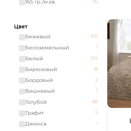
165 гр./м.кв.
116
Цвет
Бежевый
100
Белоземельный
1
Белый
124
Бирюзовый
18
Бордовый
2
Вишневый
1
Голубой
88
Графит
5
Джинса
1