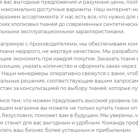
я вас выгодные предложения и разумные цены, поэ
 максимально доступные варианты. Наш интернет-ма
разием ассортимента. У нас есть все, что нужно для
ских хлопковых тканей до современных синтетическ
льными эксплуатационными характеристиками.
напрямую с производителями, мы обеспечиваем ком
 ткани недорого, не жертвуя качеством. Мы разработ
ие экономить при каждой покупке. Заказать ткани и
озицию, указать количество и оформить заказ чере
. Наши менеджеры оперативно свяжутся с вами, что
альные решения, соответствующие вашим запросам. 
стам за консультацией по выбору тканей, которые лу
мся тем, что можем предложить высокий уровень сер
ашем магазине вы можете не только купить ткани оп
, безусловно, поможет вам в будущем. Мы уверены, 
м станет для вас выгодным и удобным. Команда проф
елать ваш бизнес более успешным и прибыльным.