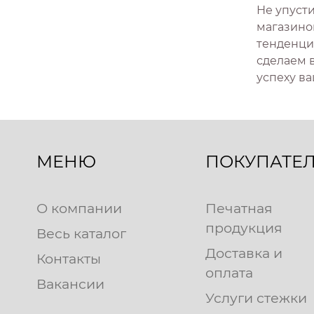
Сиреневый
10
Не упуст
Пасха
0
магазино
Темно-серый
1
тенденци
Бабочки
0
Темно-синий
2
сделаем 
Баня
0
успеху ва
Фиолетовый
28
Гладкокрашеный
0
Фисташковый
1
Город
0
Хаки
1
Деревня
0
МЕНЮ
ПОКУПАТЕ
Черный
36
Дракон
0
Шампань
3
Еда
0
О компании
Печатная
Шоколадный
2
продукция
Зима
0
Весь каталог
Доставка и
Космос
0
Контакты
оплата
Кружево
Вакансии
0
Услуги стежки
Море
0