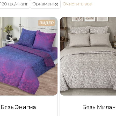
120 гр./м.кв
Орнамент
Очистить все
ЛИДЕР
Бязь Энигма
Бязь Милан