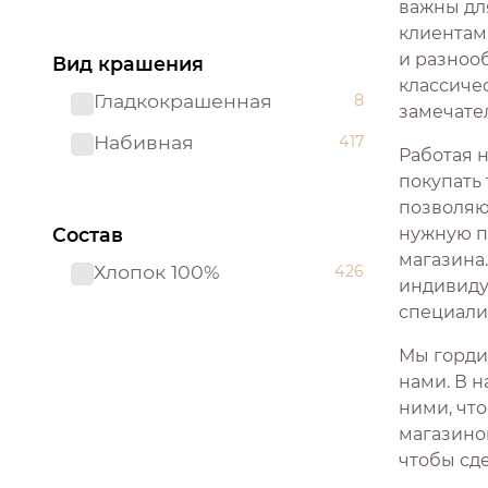
важны дл
Персиковый
2
клиентам
Клетка
1
Пудра
1
и разнооб
Вид крашения
Листья
2
классиче
Пудровый
1
Гладкокрашенная
8
замечате
Любовь
1
Разноцветный
3
Набивная
417
Работая 
Машины
3
Розовый
60
покупать
Молодежный
11
позволяющ
Светло-бирюзовый
1
Состав
нужную п
Новый год
2
Светло-коричневый
3
магазина
Хлопок 100%
426
Перья
1
индивиду
Светло-серый
1
специали
Природа
8
Серо-коричневый
1
Мы горди
Природа 3D
1
Серо-лиловый
1
нами. В н
Символ года
2
ними, что
Серый
173
магазино
Техника
1
Синий
63
чтобы сд
Цветы
28