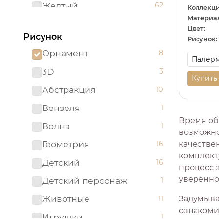
Желтый
62
Коллекци
Материал
Зеленый
96
Цвет:
Рисунок
Рисунок:
Золотистый
2
Орнамент
8
Золотой
5
3D
3
Изумрудный
1
Купить
Абстракция
10
Капучино
1
Вензеля
1
Коричневый
52
Время об
Волна
1
возможно
Красный
51
Геометрия
качестве
16
Ментоловый
5
комплекту
Детский
16
процесс 
Мятный
2
увереннос
Детский персонаж
1
Оливковый
4
Животные
Задумывал
11
Оранжевый
24
ознакоми
Игрушки
1