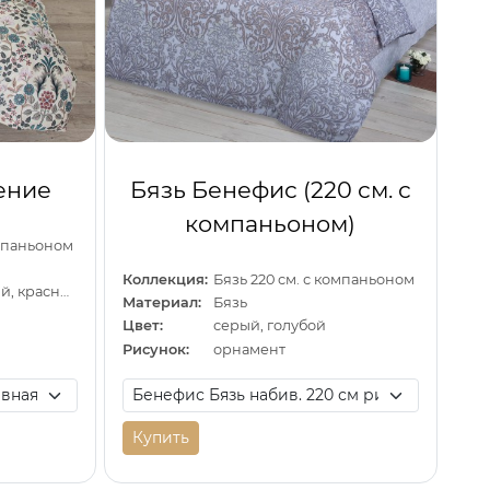
ение
Бязь Бенефис (220 см. с
компаньоном)
омпаньоном
Коллекция:
Бязь 220 см. с компаньоном
бежевый, зеленый, красный
Материал:
Бязь
Цвет:
серый, голубой
Рисунок:
орнамент
Купить