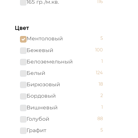
165 гр./м.кв.
116
Цвет
Ментоловый
5
Бежевый
100
Белоземельный
1
Белый
124
Бирюзовый
18
Бордовый
2
Вишневый
1
Голубой
88
Графит
5