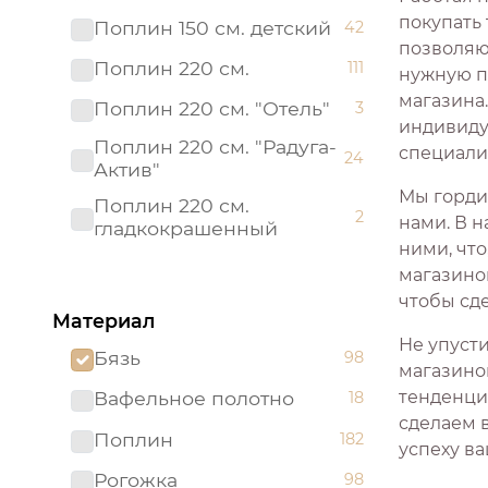
покупать
Поплин 150 см. детский
42
позволяющ
Поплин 220 см.
111
нужную п
магазина
Поплин 220 см. "Отель"
3
индивиду
Поплин 220 см. "Радуга-
специали
24
Актив"
Мы горди
Поплин 220 см.
2
нами. В н
гладкокрашенный
ними, что
Рогожка "имитация льна"
магазино
3
150 см.
чтобы сд
Материал
Рогожка 150 см.
95
Не упуст
Бязь
98
Сатин 220 см
19
магазино
тенденци
Вафельное полотно
18
Сатин 220 см.
1
сделаем 
Подростковый
Поплин
182
успеху ва
Сатин 220 см.
9
Рогожка
98
гладкокрашенный