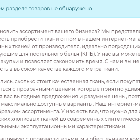
ом разделе товаров не обнаружено
новить ассортимент вашего бизнеса? Мы представ
сть приобрести ткани оптом в нашем интернет-мага
нных тканей от производителя, идеально подходящих
ющие для постельного белья (КПБ). У нас вы можете
закупки и позволяет сэкономить время. С нами вы н
ть в высоком качестве каждого метра ткани.
ись, сколько стоит качественная ткань, если покуп
ться с прозрачными ценами, которые приятно удивят
я вас выгодные предложения и разумные цены, поэ
 максимально доступные варианты. Наш интернет-ма
разием ассортимента. У нас есть все, что нужно для
ских хлопковых тканей до современных синтетическ
льными эксплуатационными характеристиками.
напрямую с производителями, мы обеспечиваем ком