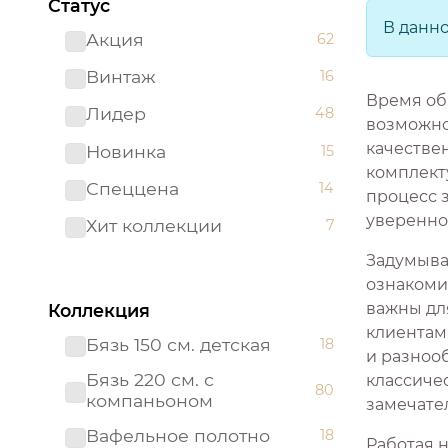
Статус
В данн
Акция
62
Винтаж
16
Время об
Лидер
48
возможно
качестве
Новинка
15
комплекту
Спеццена
14
процесс 
увереннос
Хит коллекции
7
Задумывал
ознакоми
важны дл
Коллекция
клиентам
Бязь 150 см. детская
18
и разнооб
Бязь 220 см. с
классиче
80
компаньоном
замечате
Вафельное полотно
18
Работая 