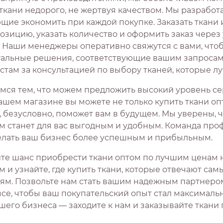
 ткани недорого, не жертвуя качеством. Мы разработ
ие экономить при каждой покупке. Заказать ткани и
озицию, указать количество и оформить заказ чере
. Наши менеджеры оперативно свяжутся с вами, что
альные решения, соответствующие вашим запросам. 
стам за консультацией по выбору тканей, которые лу
мся тем, что можем предложить высокий уровень сер
ашем магазине вы можете не только купить ткани оп
, безусловно, поможет вам в будущем. Мы уверены, 
м станет для вас выгодным и удобным. Команда проф
елать ваш бизнес более успешным и прибыльным.
ите шанс приобрести ткани оптом по лучшим ценам 
м и узнайте, где купить ткани, которые отвечают са
ям. Позвольте нам стать вашим надежным партнером в
все, чтобы ваш покупательский опыт стал максималь
шего бизнеса — заходите к нам и заказывайте ткани