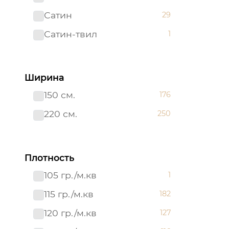
Сатин
29
Сатин-твил 220 см
1
Сатин-твил
1
Ширина
150 см.
176
220 см.
250
Плотность
105 гр./м.кв
1
115 гр./м.кв
182
120 гр./м.кв
127