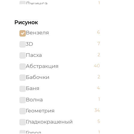
Джинса
1
Желтый
62
Рисунок
Зеленый
96
Вензеля
6
Золотистый
2
3D
7
Золотой
5
Пасха
2
Изумрудный
1
Абстракция
40
Капучино
1
Бабочки
2
Коричневый
52
Баня
4
Красный
51
Волна
1
Мятный
2
Геометрия
34
Оливковый
4
Гладкокрашеный
5
Оранжевый
24
Город
1