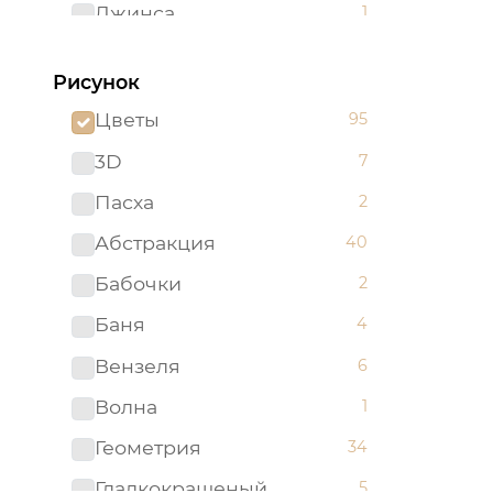
Джинса
1
Желтый
62
Рисунок
Зеленый
96
Цветы
95
Золотистый
2
3D
7
Золотой
5
Пасха
2
Изумрудный
1
Абстракция
40
Капучино
1
Бабочки
2
Коричневый
52
Баня
4
Ментоловый
5
Вензеля
6
Мятный
2
Волна
1
Оливковый
4
Геометрия
34
Оранжевый
24
Гладкокрашеный
5