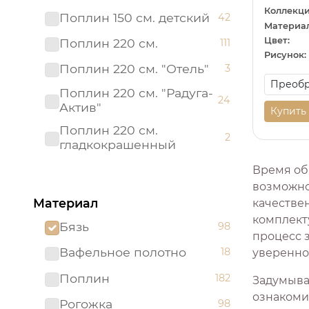
Коллекци
Поплин 150 см. детский
42
Материал
Цвет:
Поплин 220 см.
111
Рисунок:
Поплин 220 см. "Отель"
3
Поплин 220 см. "Радуга-
24
Актив"
Купить
Поплин 220 см.
2
гладкокрашенный
Рогожка "имитация льна"
Время об
3
150 см.
возможно
Материал
качестве
Рогожка 150 см.
95
комплекту
Бязь
98
Сатин 220 см
19
процесс 
Вафельное полотно
18
увереннос
Сатин 220 см.
1
Подростковый
Поплин
182
Задумывал
Сатин 220 см.
ознакоми
9
Рогожка
98
гладкокрашенный