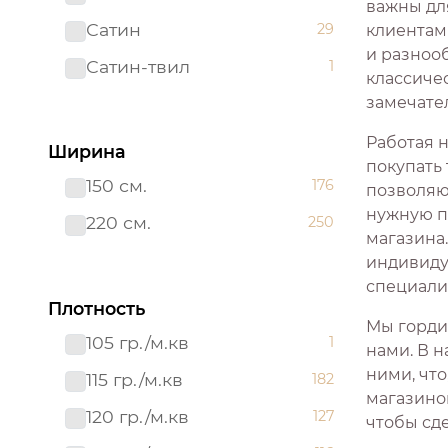
важны дл
Сатин
29
клиентам
Сатин-твил 220 см
1
и разнооб
Сатин-твил
1
классиче
замечате
Работая 
Ширина
покупать
150 см.
176
позволяющ
нужную п
220 см.
250
магазина
индивиду
специали
Плотность
Мы горди
105 гр./м.кв
1
нами. В н
ними, что
115 гр./м.кв
182
магазино
120 гр./м.кв
127
чтобы сд