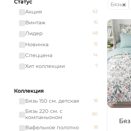
Статус
Бязь
Акция
62
Винтаж
16
Лидер
48
Новинка
15
Спеццена
14
Хит коллекции
7
Коллекция
Бязь 150 см. детская
18
Бязь 220 см. с
80
компаньоном
Бяз
Вафельное полотно
18