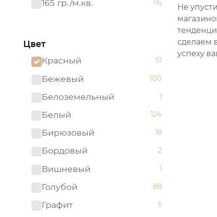
165 гр./м.кв.
116
Не упуст
магазино
тенденци
сделаем 
Цвет
успеху ва
Красный
51
Бежевый
100
Белоземельный
1
Белый
124
Бирюзовый
18
Бордовый
2
Вишневый
1
Голубой
88
Графит
5