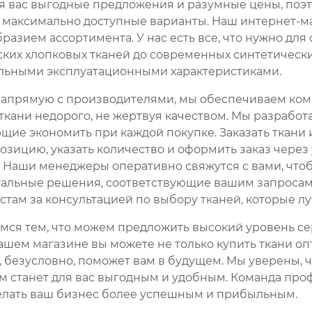
я вас выгодные предложения и разумные цены, поэ
 максимально доступные варианты. Наш интернет-ма
разием ассортимента. У нас есть все, что нужно для
ских хлопковых тканей до современных синтетическ
льными эксплуатационными характеристиками.
напрямую с производителями, мы обеспечиваем ком
 ткани недорого, не жертвуя качеством. Мы разработ
ие экономить при каждой покупке. Заказать ткани и
озицию, указать количество и оформить заказ чере
. Наши менеджеры оперативно свяжутся с вами, что
альные решения, соответствующие вашим запросам. 
стам за консультацией по выбору тканей, которые лу
мся тем, что можем предложить высокий уровень сер
ашем магазине вы можете не только купить ткани оп
, безусловно, поможет вам в будущем. Мы уверены, 
м станет для вас выгодным и удобным. Команда проф
елать ваш бизнес более успешным и прибыльным.