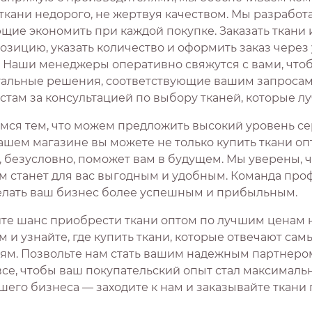
 ткани недорого, не жертвуя качеством. Мы разработ
ие экономить при каждой покупке. Заказать ткани и
озицию, указать количество и оформить заказ чере
. Наши менеджеры оперативно свяжутся с вами, что
альные решения, соответствующие вашим запросам. 
стам за консультацией по выбору тканей, которые лу
мся тем, что можем предложить высокий уровень сер
ашем магазине вы можете не только купить ткани оп
, безусловно, поможет вам в будущем. Мы уверены, 
м станет для вас выгодным и удобным. Команда проф
елать ваш бизнес более успешным и прибыльным.
ите шанс приобрести ткани оптом по лучшим ценам 
м и узнайте, где купить ткани, которые отвечают са
ям. Позвольте нам стать вашим надежным партнером в
все, чтобы ваш покупательский опыт стал максималь
шего бизнеса — заходите к нам и заказывайте ткани