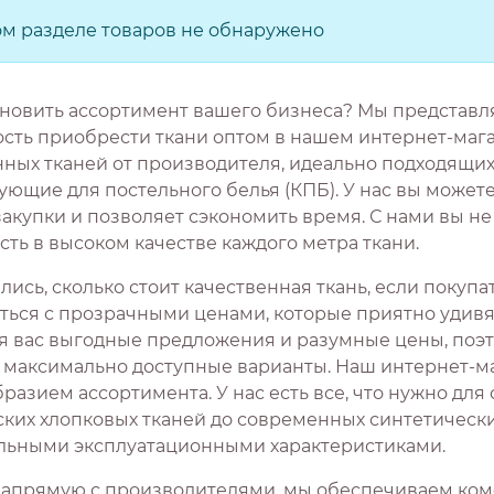
ом разделе товаров не обнаружено
новить ассортимент вашего бизнеса? Мы представ
сть приобрести ткани оптом в нашем интернет-мага
нных тканей от производителя, идеально подходящих
ющие для постельного белья (КПБ). У нас вы можете
закупки и позволяет сэкономить время. С нами вы н
ть в высоком качестве каждого метра ткани.
ись, сколько стоит качественная ткань, если покуп
ться с прозрачными ценами, которые приятно удивят
я вас выгодные предложения и разумные цены, поэ
 максимально доступные варианты. Наш интернет-ма
разием ассортимента. У нас есть все, что нужно для
ских хлопковых тканей до современных синтетическ
льными эксплуатационными характеристиками.
напрямую с производителями, мы обеспечиваем ком