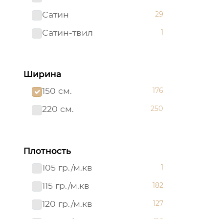
Сатин
29
Сатин-твил 220 см
1
Сатин-твил
1
Ширина
150 см.
176
220 см.
250
Плотность
105 гр./м.кв
1
115 гр./м.кв
182
120 гр./м.кв
127