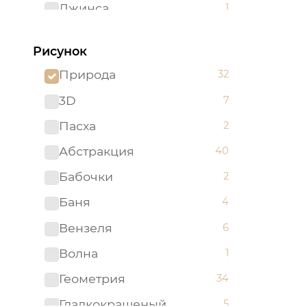
Джинса
1
Желтый
62
Рисунок
Зеленый
96
Природа
32
Золотистый
2
3D
7
Золотой
5
Пасха
2
Изумрудный
1
Абстракция
40
Капучино
1
Бабочки
2
Коричневый
52
Баня
4
Красный
51
Вензеля
6
Ментоловый
5
Волна
1
Мятный
2
Геометрия
34
Оливковый
4
Гладкокрашеный
5