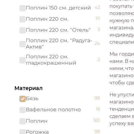
покупать
Поплин 150 см. детский
42
позволяющ
Поплин 220 см.
111
нужную п
магазина
Поплин 220 см. "Отель"
3
индивиду
Поплин 220 см. "Радуга-
специали
24
Актив"
Мы горди
Поплин 220 см.
2
нами. В н
гладкокрашенный
ними, что
Рогожка "имитация льна"
магазино
3
150 см.
чтобы сд
Материал
Рогожка 150 см.
95
Не упуст
Бязь
98
Сатин 220 см
19
магазино
тенденци
Вафельное полотно
18
Сатин 220 см.
1
сделаем 
Подростковый
Поплин
182
успеху ва
Сатин 220 см.
9
Рогожка
98
гладкокрашенный