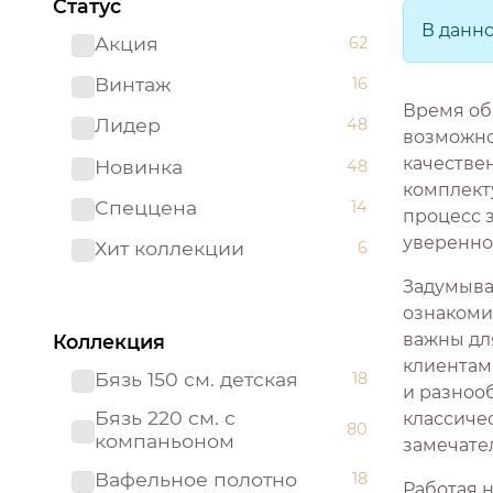
Статус
В данн
Акция
62
Винтаж
16
Время об
Лидер
48
возможно
качестве
Новинка
48
комплекту
Спеццена
14
процесс 
увереннос
Хит коллекции
6
Задумывал
ознакоми
важны дл
Коллекция
клиентам
Бязь 150 см. детская
18
и разнооб
Бязь 220 см. с
классиче
80
компаньоном
замечате
Вафельное полотно
18
Работая 