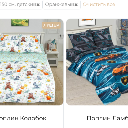
150 см. детский
Оранжевый
Очистить все
ЛИДЕР
оплин Колобок
Поплин Лам