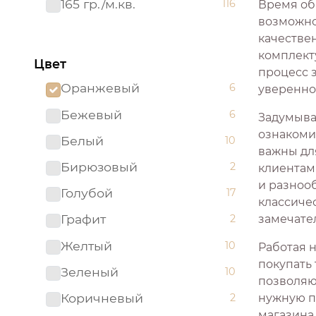
165 гр./м.кв.
116
Время об
возможно
качестве
комплекту
Цвет
процесс 
Оранжевый
6
увереннос
Бежевый
6
Задумывал
ознакоми
Белый
10
важны дл
Бирюзовый
2
клиентам
и разнооб
Голубой
17
классиче
Графит
2
замечате
Желтый
10
Работая 
покупать
Зеленый
10
позволяющ
Коричневый
2
нужную п
магазина