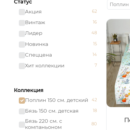
Статус
Поплин 
Акция
62
Винтаж
16
Лидер
48
Новинка
15
Спеццена
14
Хит коллекции
7
Коллекция
Поплин 150 см. детский
42
Бязь 150 см. детская
18
П
Бязь 220 см. с
80
компаньоном