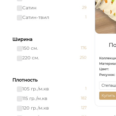
Сатин
29
Сатин-твил 220 см
1
Сатин-твил
1
Ширина
По
150 см.
176
220 см.
250
Коллекци
Материал
Цвет:
Рисунок:
Плотность
105 гр./м.кв
1
Купить
115 гр./м.кв
182
120 гр./м.кв
127