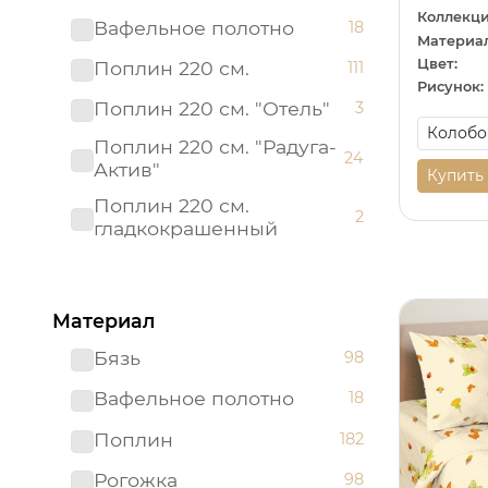
Коллекци
Вафельное полотно
18
Материал
Цвет:
Поплин 220 см.
111
Рисунок:
Поплин 220 см. "Отель"
3
Поплин 220 см. "Радуга-
24
Актив"
Купить
Поплин 220 см.
2
гладкокрашенный
Рогожка "имитация льна"
3
150 см.
Материал
Рогожка 150 см.
95
Бязь
98
Сатин 220 см
19
Вафельное полотно
18
Сатин 220 см.
1
Подростковый
Поплин
182
Сатин 220 см.
9
Рогожка
98
гладкокрашенный