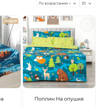
ЛИДЕР
ба
Поплин На опушке