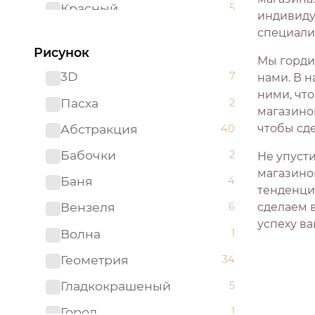
Красный
5
индивиду
специали
Пудровый
1
Рисунок
Розовый
8
Мы горди
3D
7
нами. В н
Серый
13
ними, что
Пасха
2
магазино
Синий
6
Абстракция
чтобы сд
40
Сиреневый
2
Бабочки
2
Не упуст
Фиолетовый
2
магазино
Баня
4
Черный
тенденци
9
Вензеля
6
сделаем 
Белоземельный
0
успеху ва
Волна
1
Бордовый
0
Геометрия
34
Вишневый
0
Гладкокрашеный
5
Джинса
0
Город
1