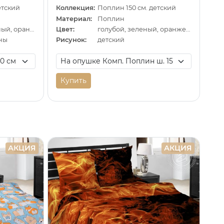
етский
Коллекция:
Поплин 150 см. детский
Материал:
Поплин
бирюзовый, черный, оранжевый
Цвет:
голубой, зеленый, оранжевый
ны
Рисунок:
детский
Купить
АКЦИЯ
АКЦИЯ