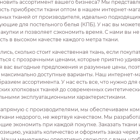
новить ассортимент вашего бизнеса? Мы представ
сть приобрести ткани оптом в нашем интернет-мага
нных тканей от производителя, идеально подходящих
ющие для постельного белья (КПБ). У нас вы можете
закупки и позволяет сэкономить время. С нами вы н
ть в высоком качестве каждого метра ткани.
ись, сколько стоит качественная ткань, если покуп
ться с прозрачными ценами, которые приятно удивят
я вас выгодные предложения и разумные цены, поэ
 максимально доступные варианты. Наш интернет-ма
разием ассортимента. У нас есть все, что нужно для
ских хлопковых тканей до современных синтетическ
льными эксплуатационными характеристиками.
напрямую с производителями, мы обеспечиваем ком
 ткани недорого, не жертвуя качеством. Мы разработ
ие экономить при каждой покупке. Заказать ткани и
озицию, указать количество и оформить заказ чере
. Наши менеджеры оперативно свяжутся с вами, что