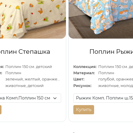
плин Степашка
Поплин Рыж
я:
Поплин 150 см. детский
Коллекция:
Поплин 150 см. д
:
Поплин
Материал:
Поплин
зеленый, желтый, оранжевый
Цвет:
голубой, оранже
животные, детский
Рисунок:
животные, моло
Купить