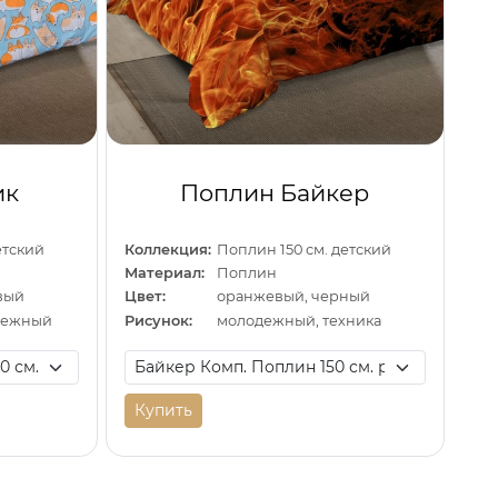
ик
Поплин Байкер
етский
Коллекция:
Поплин 150 см. детский
Материал:
Поплин
вый
Цвет:
оранжевый, черный
дежный
Рисунок:
молодежный, техника
Купить