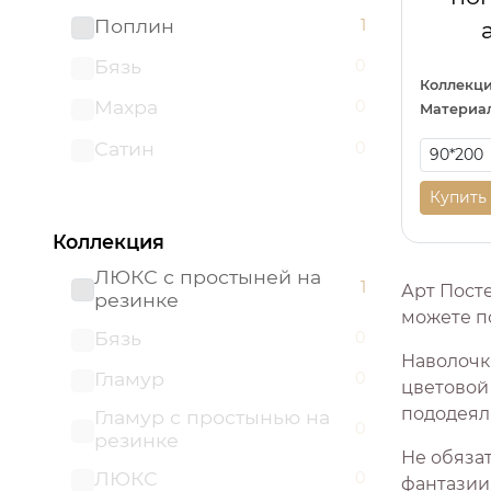
Поплин
1
Бязь
0
Коллекци
Махра
0
Материал
Сатин
0
Купить
Коллекция
ЛЮКС с простыней на
1
Арт Пост
резинке
можете п
Бязь
0
Наволочк
Гламур
0
цветовой 
пододеял
Гламур с простынью на
0
резинке
Не обяза
ЛЮКС
0
фантазии