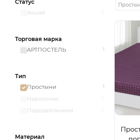
Статус
Просты
Акция
0
Торговая марка
АРТПОСТЕЛЬ
1
Тип
Простыни
1
Наволочки
0
Пододеяльники
0
Прост
Материал
поп