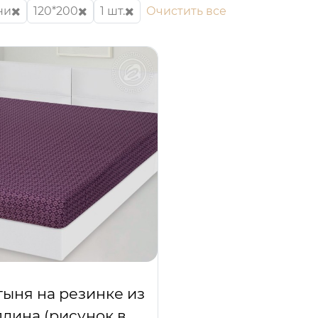
ни
120*200
1 шт.
Очистить все
ыня на резинке из
лина (рисунок в