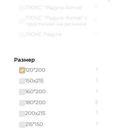
ЛЮКС "Радуга-Актив"
0
ЛЮКС "Радуга-Актив" с
0
простыней на резинке
ЛЮКС Радуга
0
ЛЮКС Радуга с
0
простыней на резинке
Размер
Махра
0
120*200
1
150х215
1
160*200
1
180*200
2
200х215
1
215*150
1