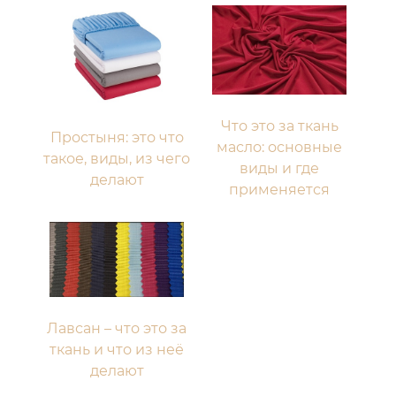
Что это за ткань
Простыня: это что
масло: основные
такое, виды, из чего
виды и где
делают
применяется
Лавсан – что это за
ткань и что из неё
делают