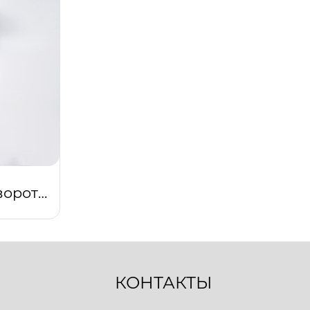
Халат запашной с воротником (синий)
КОНТАКТЫ