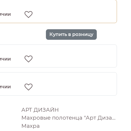
ичии
Купить в розницу
ичии
0
ичии
АРТ ДИЗАЙН
Махровые полотенца "Арт Дизайн" (Россия)
Махра