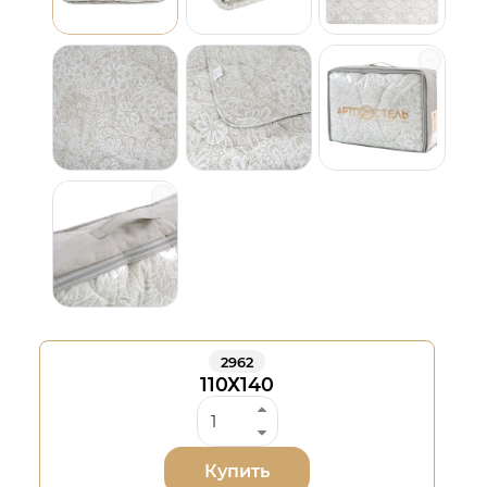
2962
110Х140
Купить