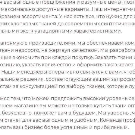
я вас выгодные предложения и разумные цены, поэ
 максимально доступные варианты. Наш интернет-ма
разием ассортимента. У нас есть все, что нужно для
ских хлопковых тканей до современных синтетическ
льными эксплуатационными характеристиками.
напрямую с производителями, мы обеспечиваем ком
 ткани недорого, не жертвуя качеством. Мы разработ
ие экономить при каждой покупке. Заказать ткани и
озицию, указать количество и оформить заказ чере
. Наши менеджеры оперативно свяжутся с вами, что
альные решения, соответствующие вашим запросам. 
стам за консультацией по выбору тканей, которые лу
мся тем, что можем предложить высокий уровень сер
ашем магазине вы можете не только купить ткани оп
, безусловно, поможет вам в будущем. Мы уверены, 
м станет для вас выгодным и удобным. Команда проф
елать ваш бизнес более успешным и прибыльным.