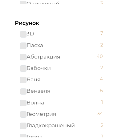
Оливковый
3
Оранжевый
1
Рисунок
Розовый
3
3D
7
Серый
11
Пасха
2
Синий
4
Абстракция
40
Сиреневый
2
Бабочки
2
Фиолетовый
2
Баня
4
Черный
2
Вензеля
6
Шампань
2
Волна
1
Белоземельный
0
Геометрия
34
Вишневый
0
Гладкокрашеный
5
Джинса
0
Город
1