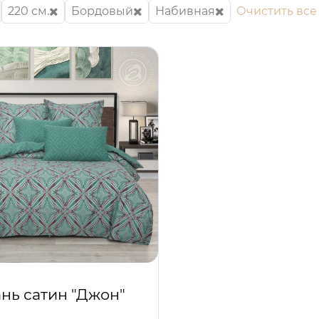
220 см.
Бордовый
Набивная
Очистить все
ань сатин "Джон"