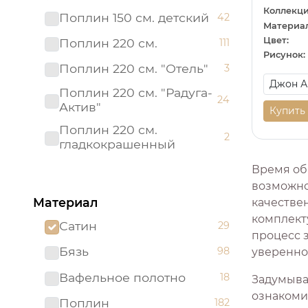
Коллекци
Поплин 150 см. детский
42
Материал
Цвет:
Поплин 220 см.
111
Рисунок:
Поплин 220 см. "Отель"
3
Поплин 220 см. "Радуга-
24
Актив"
Купить
Поплин 220 см.
2
гладкокрашенный
Рогожка "имитация льна"
Время об
3
150 см.
возможно
Материал
качестве
Рогожка 150 см.
95
комплекту
Сатин
29
Сатин 220 см
19
процесс 
Бязь
98
увереннос
Сатин 220 см.
1
Подростковый
Вафельное полотно
18
Задумывал
Сатин 220 см.
ознакоми
9
Поплин
182
гладкокрашенный