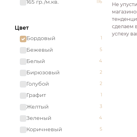
165 гр./м.кв.
116
Не упуст
магазино
тенденци
сделаем 
Цвет
успеху ва
Бордовый
1
Бежевый
5
Белый
4
Бирюзовый
2
Голубой
2
Графит
1
Желтый
3
Зеленый
4
Коричневый
5