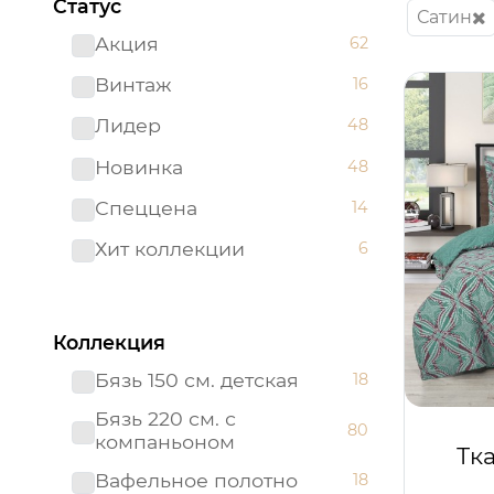
Статус
Сатин
Акция
62
Винтаж
16
Лидер
48
Новинка
48
Спеццена
14
Хит коллекции
6
Коллекция
Бязь 150 см. детская
18
Бязь 220 см. с
80
компаньоном
Тк
Вафельное полотно
18