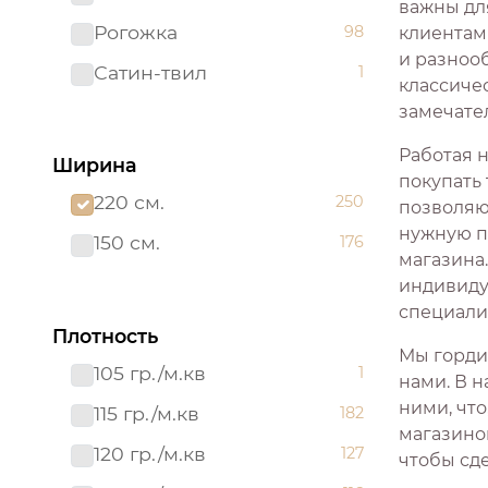
важны дл
Рогожка
98
клиентам
Сатин-твил 220 см
1
и разнооб
Сатин-твил
1
классиче
замечате
Работая 
Ширина
покупать
220 см.
250
позволяющ
нужную п
150 см.
176
магазина
индивиду
специали
Плотность
Мы горди
105 гр./м.кв
1
нами. В н
ними, что
115 гр./м.кв
182
магазино
120 гр./м.кв
127
чтобы сд