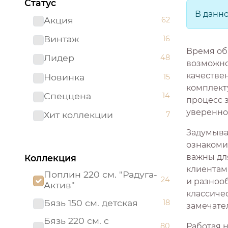
Статус
В данн
Акция
62
Винтаж
16
Время об
Лидер
48
возможно
качестве
Новинка
15
комплекту
Спеццена
14
процесс 
увереннос
Хит коллекции
7
Задумывал
ознакоми
важны дл
Коллекция
клиентам
Поплин 220 см. "Радуга-
24
и разнооб
Актив"
классиче
Бязь 150 см. детская
18
замечате
Бязь 220 см. с
80
Работая 