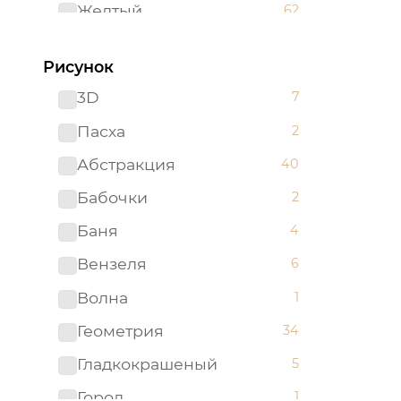
Желтый
62
Зеленый
96
Рисунок
Золотистый
2
3D
7
Золотой
5
Пасха
2
Изумрудный
1
Абстракция
40
Капучино
1
Бабочки
2
Коричневый
52
Баня
4
Красный
51
Вензеля
6
Ментоловый
5
Волна
1
Мятный
2
Геометрия
34
Оливковый
4
Гладкокрашеный
5
Оранжевый
24
Город
1