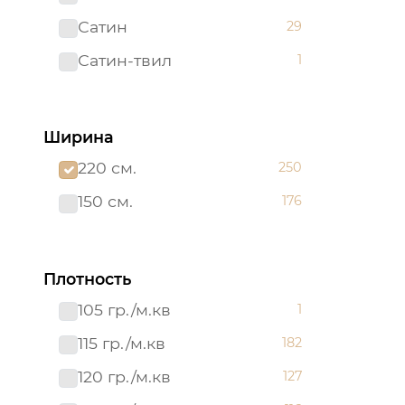
Сатин
29
Сатин-твил 220 см
1
Сатин-твил
1
Ширина
220 см.
250
150 см.
176
Плотность
105 гр./м.кв
1
115 гр./м.кв
182
120 гр./м.кв
127