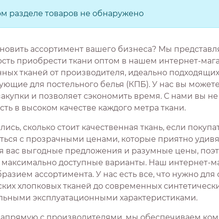
ом разделе товаров не обнаружено
новить ассортимент вашего бизнеса? Мы представ
сть приобрести ткани оптом в нашем интернет-мага
нных тканей от производителя, идеально подходящих
ющие для постельного белья (КПБ). У нас вы можете
закупки и позволяет сэкономить время. С нами вы н
ть в высоком качестве каждого метра ткани.
ись, сколько стоит качественная ткань, если покуп
ться с прозрачными ценами, которые приятно удивят
я вас выгодные предложения и разумные цены, поэ
 максимально доступные варианты. Наш интернет-ма
разием ассортимента. У нас есть все, что нужно для
ских хлопковых тканей до современных синтетическ
льными эксплуатационными характеристиками.
напрямую с производителями, мы обеспечиваем ком