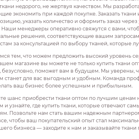
 ткани недорого, не жертвуя качеством. Мы разработ
ие экономить при каждой покупке. Заказать ткани и
озицию, указать количество и оформить заказ чере
. Наши менеджеры оперативно свяжутся с вами, что
альные решения, соответствующие вашим запросам. 
стам за консультацией по выбору тканей, которые лу
мся тем, что можем предложить высокий уровень сер
ашем магазине вы можете не только купить ткани оп
, безусловно, поможет вам в будущем. Мы уверены, 
м станет для вас выгодным и удобным. Команда проф
елать ваш бизнес более успешным и прибыльным.
ите шанс приобрести ткани оптом по лучшим ценам 
м и узнайте, где купить ткани, которые отвечают са
ям. Позвольте нам стать вашим надежным партнером в
все, чтобы ваш покупательский опыт стал максималь
шего бизнеса — заходите к нам и заказывайте ткани