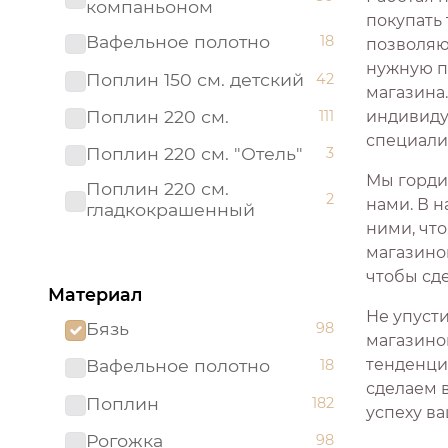
компаньоном
покупать
Вафельное полотно
18
позволяющ
нужную п
Поплин 150 см. детский
42
магазина
Поплин 220 см.
111
индивиду
специали
Поплин 220 см. "Отель"
3
Мы горди
Поплин 220 см.
2
нами. В н
гладкокрашенный
ними, что
Рогожка "имитация льна"
магазино
3
150 см.
чтобы сд
Материал
Рогожка 150 см.
95
Не упуст
Бязь
98
Сатин 220 см
19
магазино
тенденци
Вафельное полотно
18
Сатин 220 см.
1
сделаем 
Подростковый
Поплин
182
успеху ва
Сатин 220 см.
9
Рогожка
98
гладкокрашенный