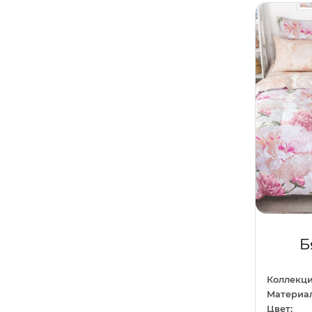
Светло-коричневый
0
Любовь
1
Светло-серый
0
Машины
11
Серо-коричневый
0
Молодежный
43
Серо-лиловый
0
Море
4
Темно-серый
0
Напитки
1
Фисташковый
0
Новый год
31
Хаки
0
Однотонный
24
Шампань
0
Орнамент
36
Шоколадный
0
Отдых
3
Б
Перья
1
Полоса
1
Коллекци
Материал
Праздники
11
Цвет: