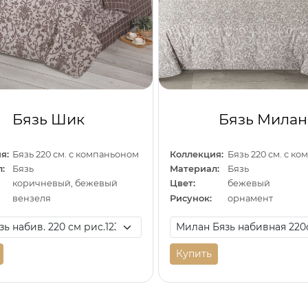
Бязь Шик
Бязь Милан
я:
Бязь 220 см. с компаньоном
Коллекция:
Бязь 220 см. с к
:
Бязь
Материал:
Бязь
коричневый, бежевый
Цвет:
бежевый
вензеля
Рисунок:
орнамент
Купить