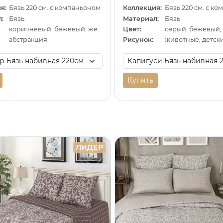
я:
Бязь 220 см. с компаньоном
Коллекция:
Бязь 220 см. с к
:
Бязь
Материал:
Бязь
коричневый, бежевый, желтый
Цвет:
серый, бежевый,
абстракция
Рисунок:
животные, детск
Купить
ЛИДЕР