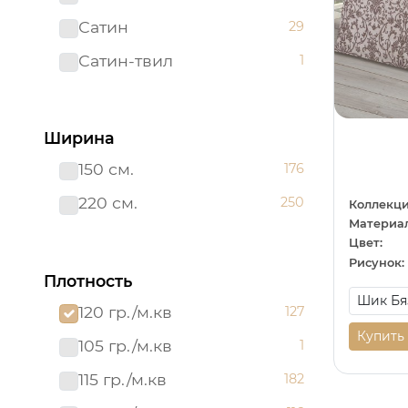
Сатин
29
Сатин-твил 220 см
1
Сатин-твил
1
Ширина
150 см.
176
220 см.
250
Коллекци
Материал
Цвет:
Рисунок:
Плотность
120 гр./м.кв
127
Купить
105 гр./м.кв
1
115 гр./м.кв
182