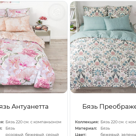
язь Антуанетта
Бязь Преображ
я:
Бязь 220 см. с компаньоном
Коллекция:
Бязь 220 см. с к
:
Бязь
Материал:
Бязь
розовый, бежевый, серый
Цвет: