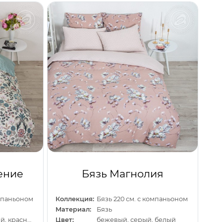
ение
Бязь Магнолия
омпаньоном
Коллекция:
Бязь 220 см. с компаньоном
Материал:
Бязь
бежевый, зеленый, красный
Цвет:
бежевый, серый, белый