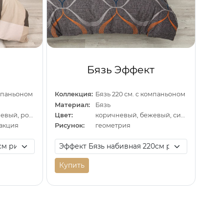
Бязь Эффект
омпаньоном
Коллекция:
Бязь 220 см. с компаньоном
Материал:
Бязь
бежевый, коричневый, розовый
Цвет:
коричневый, бежевый, синий
ракция
Рисунок:
геометрия
Купить