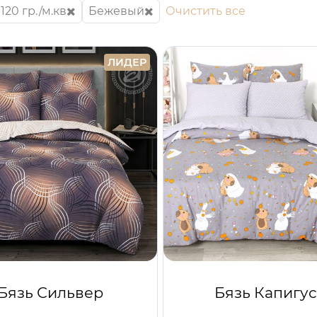
120 гр./м.кв
Бежевый
Очистить все
ЛИДЕР
Бязь Сильвер
Бязь Капигу