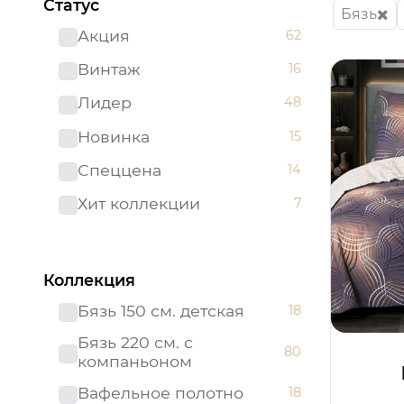
Статус
Бязь
Акция
62
Винтаж
16
Лидер
48
Новинка
15
Спеццена
14
Хит коллекции
7
Коллекция
Бязь 150 см. детская
18
Бязь 220 см. с
80
компаньоном
Вафельное полотно
18