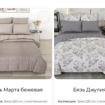
ь Марта бежевая
Бязь Джули
я:
Бязь 220 см. с компаньоном
Коллекция:
Бязь 220 см. с к