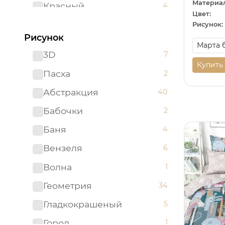
Материал
Красный
4
Цвет:
Ментоловый
2
Рисунок:
Рисунок
Мятный
1
3D
7
Оранжевый
6
Купить
Пасха
2
Розовый
19
Абстракция
40
Светло-бирюзовый
1
Бабочки
2
Серый
41
Баня
4
Синий
17
Вензеля
6
Сиреневый
2
Волна
1
Темно-синий
1
Геометрия
34
Фиолетовый
7
Гладкокрашеный
5
Черный
10
Город
1