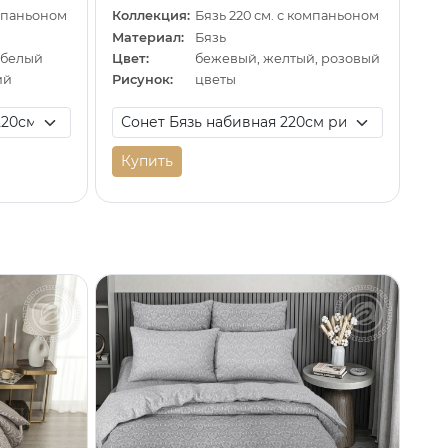
омпаньоном
Коллекция:
Бязь 220 см. с компаньоном
Материал:
Бязь
 белый
Цвет:
бежевый, желтый, розовый
ий
Рисунок:
цветы
Купить