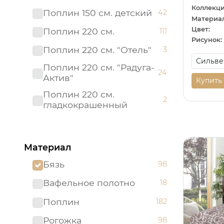
Коллекци
Поплин 150 см. детский
42
Материал
Цвет:
Поплин 220 см.
111
Рисунок:
Поплин 220 см. "Отель"
3
Поплин 220 см. "Радуга-
24
Актив"
Купить
Поплин 220 см.
2
гладкокрашенный
Рогожка "имитация льна"
3
150 см.
Материал
Рогожка 150 см.
95
Бязь
98
Сатин 220 см
19
Вафельное полотно
18
Сатин 220 см.
1
Подростковый
Поплин
182
Сатин 220 см.
9
Рогожка
98
гладкокрашенный