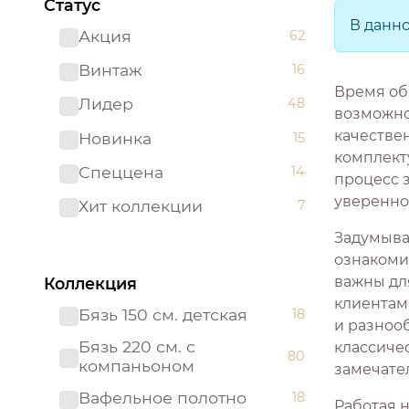
Статус
В данн
Акция
62
Винтаж
16
Время об
Лидер
48
возможно
качестве
Новинка
15
комплекту
Спеццена
14
процесс 
увереннос
Хит коллекции
7
Задумывал
ознакоми
важны дл
Коллекция
клиентам
Бязь 150 см. детская
18
и разнооб
Бязь 220 см. с
классиче
80
компаньоном
замечате
Вафельное полотно
18
Работая 