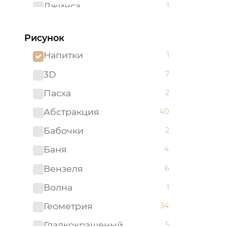
Джинса
1
Желтый
62
Рисунок
Зеленый
96
Напитки
1
Золотистый
2
3D
7
Золотой
5
Пасха
2
Изумрудный
1
Абстракция
40
Капучино
1
Бабочки
2
Коричневый
52
Баня
4
Красный
51
Вензеля
6
Ментоловый
5
Волна
1
Мятный
2
Геометрия
34
Оливковый
4
Гладкокрашеный
5