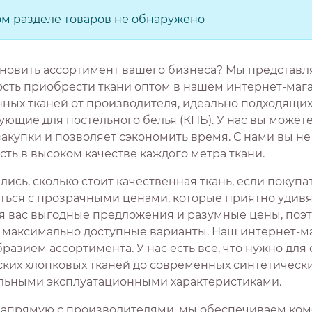
ом разделе товаров не обнаружено
новить ассортимент вашего бизнеса? Мы представ
сть приобрести ткани оптом в нашем интернет-мага
нных тканей от производителя, идеально подходящих
ющие для постельного белья (КПБ). У нас вы можете
закупки и позволяет сэкономить время. С нами вы н
ть в высоком качестве каждого метра ткани.
ись, сколько стоит качественная ткань, если покуп
ться с прозрачными ценами, которые приятно удивят
я вас выгодные предложения и разумные цены, поэ
 максимально доступные варианты. Наш интернет-ма
разием ассортимента. У нас есть все, что нужно для
ских хлопковых тканей до современных синтетическ
льными эксплуатационными характеристиками.
напрямую с производителями, мы обеспечиваем ком