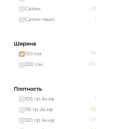
Сатин
29
Сатин-твил 220 см
1
Сатин-твил
1
Ширина
150 см.
176
220 см.
250
Плотность
105 гр./м.кв
1
115 гр./м.кв
182
120 гр./м.кв
127