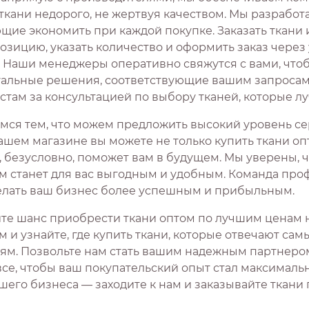
 ткани недорого, не жертвуя качеством. Мы разработ
ие экономить при каждой покупке. Заказать ткани и
озицию, указать количество и оформить заказ чере
. Наши менеджеры оперативно свяжутся с вами, что
альные решения, соответствующие вашим запросам. 
стам за консультацией по выбору тканей, которые лу
мся тем, что можем предложить высокий уровень сер
ашем магазине вы можете не только купить ткани оп
, безусловно, поможет вам в будущем. Мы уверены, 
м станет для вас выгодным и удобным. Команда проф
елать ваш бизнес более успешным и прибыльным.
ите шанс приобрести ткани оптом по лучшим ценам 
м и узнайте, где купить ткани, которые отвечают са
ям. Позвольте нам стать вашим надежным партнером в
все, чтобы ваш покупательский опыт стал максималь
шего бизнеса — заходите к нам и заказывайте ткани