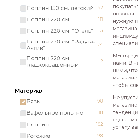
покупать
Поплин 150 см. детский
42
позволяющ
Поплин 220 см.
111
нужную п
магазина
Поплин 220 см. "Отель"
3
индивиду
Поплин 220 см. "Радуга-
специали
24
Актив"
Мы горди
Поплин 220 см.
2
нами. В н
гладкокрашенный
ними, что
Рогожка "имитация льна"
магазино
3
150 см.
чтобы сд
Материал
Рогожка 150 см.
95
Не упуст
Бязь
98
Сатин 220 см
19
магазино
тенденци
Вафельное полотно
18
Сатин 220 см.
1
сделаем 
Подростковый
Поплин
182
успеху ва
Сатин 220 см.
9
Рогожка
98
гладкокрашенный