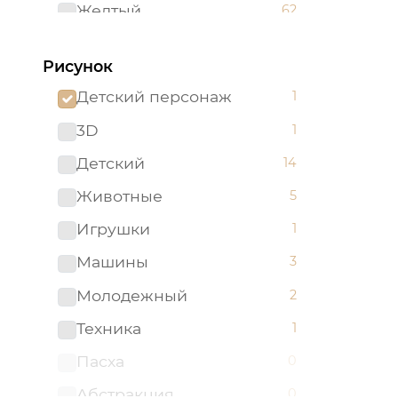
Желтый
62
Зеленый
96
Рисунок
Золотистый
2
Детский персонаж
1
Золотой
5
3D
1
Изумрудный
1
Детский
14
Капучино
1
Животные
5
Коричневый
52
Игрушки
1
Красный
51
Машины
3
Ментоловый
5
Молодежный
2
Мятный
2
Техника
1
Оливковый
4
Пасха
0
Оранжевый
24
Абстракция
0