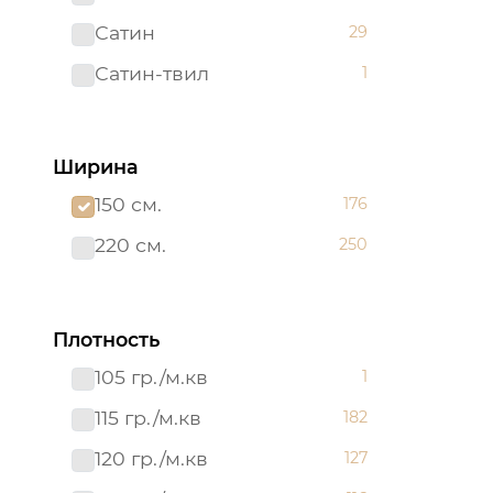
Сатин
29
Сатин-твил 220 см
1
Сатин-твил
1
Ширина
150 см.
176
220 см.
250
Плотность
105 гр./м.кв
1
115 гр./м.кв
182
120 гр./м.кв
127