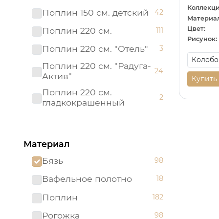
Коллекци
Поплин 150 см. детский
42
Материал
Цвет:
Поплин 220 см.
111
Рисунок:
Поплин 220 см. "Отель"
3
Поплин 220 см. "Радуга-
24
Актив"
Купить
Поплин 220 см.
2
гладкокрашенный
Рогожка "имитация льна"
3
150 см.
Материал
Рогожка 150 см.
95
Бязь
98
Сатин 220 см
19
Вафельное полотно
18
Сатин 220 см.
1
Подростковый
Поплин
182
Сатин 220 см.
9
Рогожка
98
гладкокрашенный