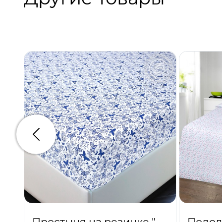
Предыдущий
Простыня на резинке "Мотылек"