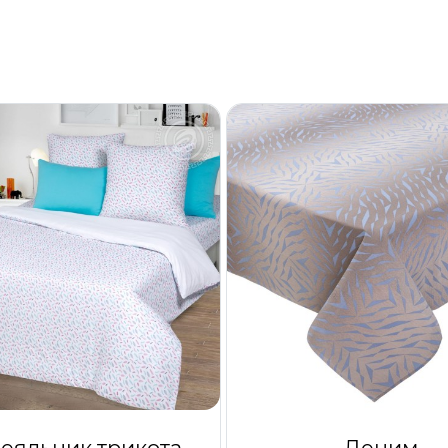
Пододеяльник трикотажный на молнии Перышко
Деним