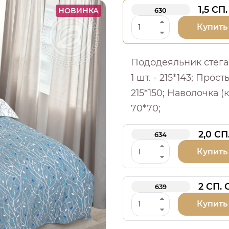
1,5 СП.
НОВИНКА
630
Купить
Пододеяльник стега
1 шт. - 215*143; Просты
215*150; Наволочка (к
70*70;
2,0 СП
634
Купить
2 СП.
639
Купить